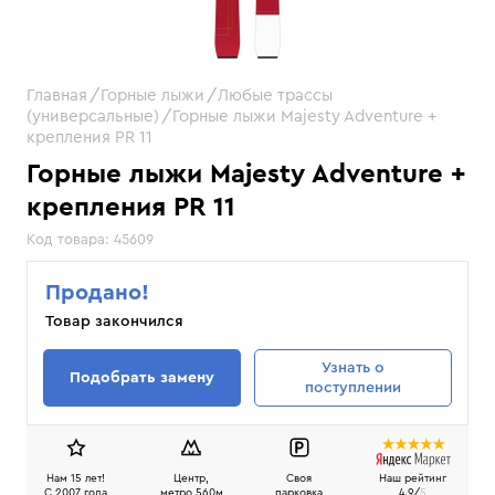
Главная
Горные лыжи
Любые трассы
(универсальные)
Горные лыжи Majesty Adventure +
крепления PR 11
Горные лыжи Majesty Adventure +
крепления PR 11
Код товара:
45609
Продано!
Товар закончился
Узнать
о
Подобрать замену
поступлении
Нам 15 лет!
Центр,
Своя
Наш рейтинг
C 2007 года
метро 560м
парковка
4.9/
5