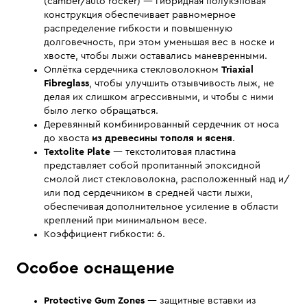
(camber/auto rocker) — гибридная полукэповая
конструкция обеспечивает равномерное
распределение гибкости и повышенную
долговечность, при этом уменьшая вес в носке и
хвосте, чтобы лыжи оставались маневренными.
Оплётка сердечника стекловолокном
Triaxial
Fibreglass
, чтобы улучшить отзывчивость лыж, не
делая их слишком агрессивными, и чтобы с ними
было легко обращаться.
Деревянный комбинированный сердечник от носа
до хвоста
из древесины тополя и ясеня
.
Textolite Plate
— текстолитовая пластина
представляет собой пропитанный эпоксидной
смолой лист стекловолокна, расположенный над и/
или под сердечником в средней части лыжи,
обеспечивая дополнительное усиление в области
креплений при минимальном весе.
Коэффициент гибкости: 6.
Особое оснащение
Protective Gum Zones
— защитные вставки из