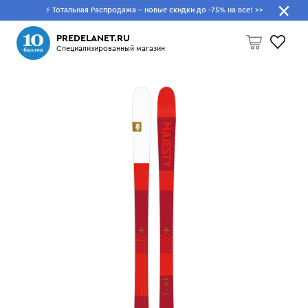
⚡ Тотальная Распродажа - новые скидки до -75% на все!
>>
Что будем искать?
PREDELANET.RU
Специализированный магазин
Пусто