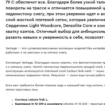
79 C обеспечит все. Благодаря более узкой тал
повороты на трассе и отличается повышенной ц
леденистому снегу, при этом уверенно идет и в
слой жесткой плетеной сетки, которая увеличи
Сердечник Light Woodcore, Densolite Core и к
хватку кантов. Отличный выбор для амбициозн
развить навыки и уверенность в себе, позволят
Vantage — это суперпрогрессивная коллекция моделей без интерфе
работают и на жестком и на мягком снегу.
Коллекция Vantage, благодаря своим корням, это фантастические п
и к мягкому снегу. Atomic полностью переосмыслили каждый слой, п
конструкции используется плетеный слой Carbon Tank мesh — лыжи
минимальным подъемом пятки. Результат — лыжи еще лучше работают
Если вам требуется более плавная езда и меньший вес под ногами,
легких трассовых лыж.
Система Leisure Trak L.
Крепления M 10 GW в комплекте
(Atomic M 10 GW – простые