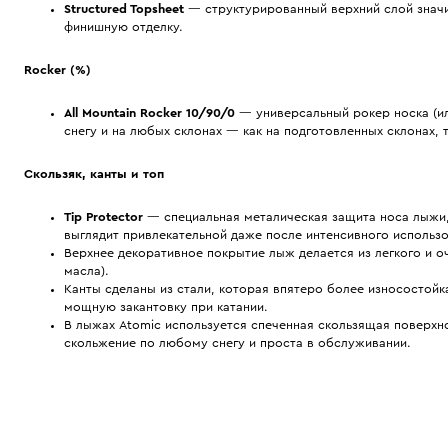
Structured Topsheet
— структурированный верхний слой значи
финишную отделку.
Rocker (%)
All Mountain Rocker 10/90/0
— универсальный рокер носка (ил
снегу и на любых склонах — как на подготовленных склонах, т
Скользяк, канты и топ
Tip Protector
— специальная металическая защита носа лыжи,
выглядит привлекательной даже после интенсивного использо
Верхнее декоративное покрытие лыж делается из легкого и о
масла).
Канты сделаны из стали, которая впятеро более износостой
мощную закантовку при катании.
В лыжах Atomic используется спеченная скользящая поверхнос
скольжение по любому снегу и проста в обслуживании.