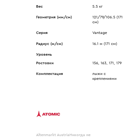
Показать еще
Sportalm
Wind X-Treme
Вес
5.5 кг
авнения и
Spyder
X-Bionic
 Рекомендации
Геометрия (мм/см)
121/79/106.5 (171
Stayer
X-Socks
см)
Stockli
Zanier
Серия
Vantage
Suunto
Zerorh+
Радиус (м/см)
16.1 м (171 см)
Tecnica
Посмотреть все
Terror
Уровень
The North Face
Ростовки
156, 163, 171, 179
Therm-ic
Комплектация
лыжи с
креплениями
Altenmarkt AustriaНикогда не