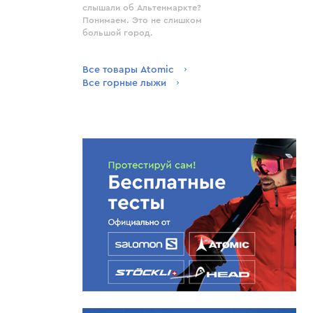
слышали об Альтенмаркте?
Понимаем. Это не слишком
большой город.
Все товары Atomic
Все горные лыжи