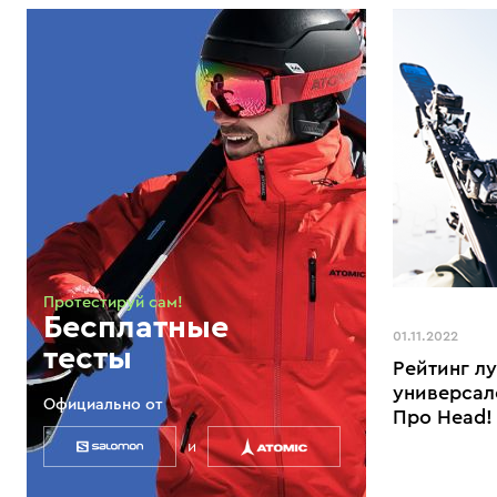
Протестируй сам!
Бесплатные
01.11.2022
тесты
Рейтинг л
универсал
Официально от
Про Head!
и