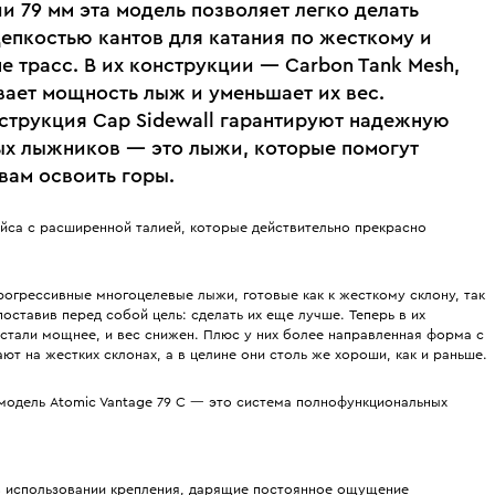
ии 79 мм эта модель позволяет легко делать
епкостью кантов для катания по жесткому и
не трасс. В их конструкции — Carbon Tank Mesh,
вает мощность лыж и уменьшает их вес.
онструкция Cap Sidewall гарантируют надежную
ых лыжников — это лыжи, которые помогут
 вам освоить горы.
йса с расширенной талией, которые действительно прекрасно
рогрессивные многоцелевые лыжи, готовые как к жесткому склону, так
оставив перед собой цель: сделать их еще лучше. Теперь в их
 стали мощнее, и вес снижен. Плюс у них более направленная форма с
 на жестких склонах, а в целине они столь же хороши, как и раньше.
 модель Atomic Vantage 79 C — это система полнофункциональных
 в использовании крепления, дарящие постоянное ощущение