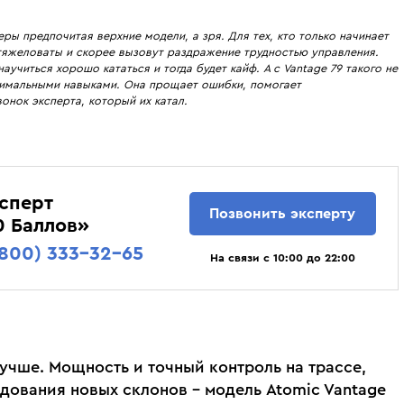
Krimson Klover
Osbe
алы Head 21/22 - Head e Rally,
Лучшие женские горные лыжи. Ср
ы предпочитая верхние модели, а зря. Для тех, кто только начинает
Kyoto
Outof
Atomic Vantage 79 Ti. Cравнение
оценки тех, кто их реально катал.
но тяжеловаты и скорее вызовут раздражение трудностью управления.
Lacroix
Phenix
аучиться хорошо кататься и тогда будет кайф. А с Vantage 79 такого не
подбора.
инимальными навыками. Она прощает ошибки, помогает
Lenz
Pinbina
онок эксперта, который их катал.
Liod
Poivre Blanc
Lorpen
Prime
Luhta
Prosurf
Majesty
RedFox
сперт
Mico
Reima
Позвонить эксперту
0 Баллов»
(800) 333-32-65
На связи с 10:00 до 22:00
лучше. Мощность и точный контроль на трассе,
едования новых склонов – модель Atomic Vantage