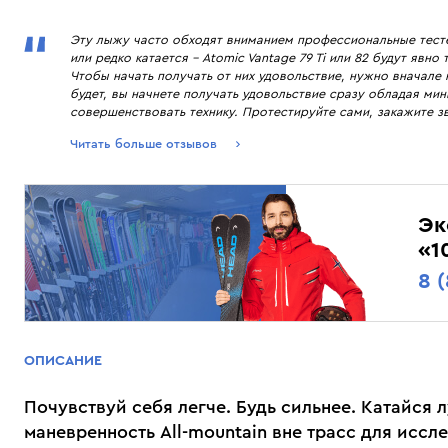
РЕКОМЕНДУЕМ
Bolle
Fischer
Горные лыжи 2021. Рейтинг, Топ 10 лучших
Лучшие универс
Эту лыжу часто обходят вниманием профессиональные тестер
Brubeck
Giro
универсальных лыж от команды тестеров "10
Head e Titan + 
или редко катается – Atomic Vantage 79 Ti или 82 будут яв
BTrace
Goldbergh
Чтобы начать получать от них удовольствие, нужно вначале н
баллов."
тестеров.
будет, вы начнете получать удовольствие сразу обладая м
Buff
Goldwin
cовершенствовать технику. Протестируйте сами, закажите зв
Casco
Guahoo
Читать больше отзывов
Cober
Halti
Comfort (Ultramax)
Head
Coolcasc
Hestra
Эк
CP
High Society
«1
8 
ОПИСАНИЕ
Почувствуй себя легче. Будь сильнее. Катайся 
маневренность All-mountain вне трасс для иссл