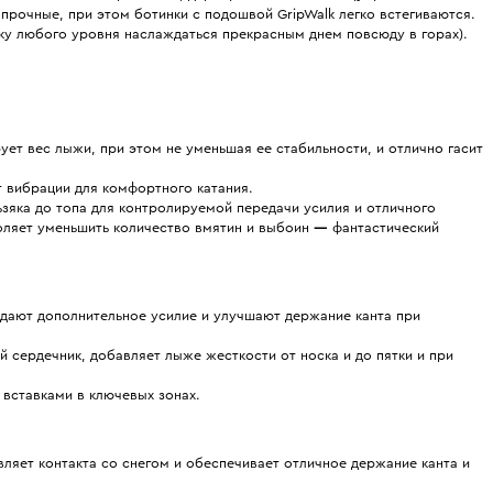
 прочные, при этом ботинки с подошвой GripWalk легко встегиваются.
у любого уровня наслаждаться прекрасным днем повсюду в горах).
ет вес лыжи, при этом не уменьшая ее стабильности, и отлично гасит
т вибрации для комфортного катания.
ьзяка до топа для контролируемой передачи усилия и отличного
воляет уменьшить количество вмятин и выбоин
—
фантастический
дают дополнительное усилие и улучшают держание канта при
сердечник, добавляет лыже жесткости от носка и до пятки и при
вставками в ключевых зонах.
ляет контакта со снегом и обеспечивает отличное держание канта и