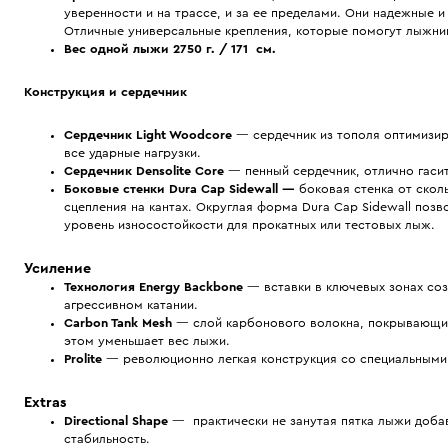
уверенности и на трассе, и за ее пределами. Они надежные и
Отличные универсальные крепления, которые помогут лыжник
Вес одной лыжи 2750 г. / 171 см.
Конструкция и сердечник
Сердечник Light Woodcore
— сердечник из тополя оптимизиру
все ударные нагрузки.
Сердечник Densolite Core
— пенный сердечник, отлично гаси
Боковые стенки Dura Cap
Sidewall
—
боковая стенка от скол
сцепления на кантах. Округлая форма Dura Cap Sidewall поз
уровень износостойкости для прокатных или тестовых лыж.
Усиление
Технология Energy Backbone
— вставки в ключевых зонах соз
агрессивном катании.
Carbon Tank Mesh
— слой карбонового волокна, покрывающий 
этом уменьшает вес лыжи.
Prolite
— революционно легкая конструкция со специальными 
Extras
Directional Shape
— практически не занутая пятка лыжи добав
стабильность.