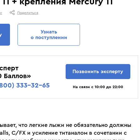
Ti + крепления Mercury 11
Krimson Klover
Osbe
алы Head 21/22 - Head e Rally,
Лучшие женские горные лыжи. Ср
Kyoto
Outof
ое
Поделиться
Atomic Vantage 79 Ti. Cравнение
оценки тех, кто их реально катал.
Lacroix
Phenix
подбора.
Lenz
Pinbina
Узнать
у
о поступлении
Liod
Poivre Blanc
Lorpen
Prime
Luhta
Prosurf
Majesty
RedFox
сперт
Позвонить эксперту
Mico
Reima
0 Баллов»
(800) 333-32-65
На связи с 10:00 до 22:00
азывает, что легкие лыжи не обязательно должны
alls, C/FX и усиление титаналом в сочетании с