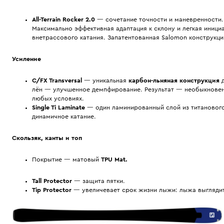
All-Terrain Rocker 2.0
— cочетание точности и маневренности.
Максимально эффективная адаптация к склону и легкая иници
внетрассового катания. Запатентованная Salomon конструкци
Усиление
C/FX Transversal
— уникальная
карбон-льняная конструкция
д
лён — улучшенное демпфирование. Результат — необыкновенн
любых условиях.
Single Ti Laminate
— один ламинированный слой из титанового
динамичное катание.
Скользяк, канты и топ
Покрытие — матовый
TPU Mat.
Tall Protector
— защита пятки.
Tip Protector
— увеличевает срок жизни лыжи: лыжа выглядит