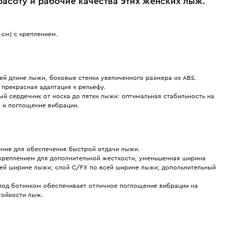
асоту и рабочие качества этих женских лыж.
2 см) с креплением.
ей длине лыжи, боковые стенки увеличенного размера из ABS.
прекрасная адаптация к рельефу.
 сердечник от носка до пятки лыжи: оптимальная стабильность на
м и поглощение вибрации.
ение для обеспечения быстрой отдачи лыжи.
реплением для дополнительной жесткости, уменьшенная ширина
всей ширине лыжи; слой C/FX по всей ширине лыжи; допольнительный
под ботинком обеспечивает отличное поглощение вибрации на
тойкости лыж.