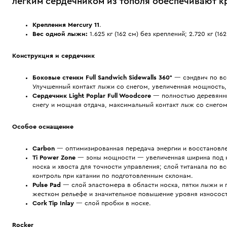
легким сердечником из тополя обеспечивают кр
Крепления
Mercury 11
.
Вес одной лыжи:
1.625 кг (162 см) без креплений; 2.720 кг (16
Конструкция и сердечник
Боковые стенки
Full Sandwich Sidewalls 360°
— сэндвич по вс
Улучшенный контакт лыжи со снегом, увеличенная мощность, 
Сердечник Light Poplar
Full Woodcore
— полностью деревянный
снегу и мощная отдача, максимальный контакт лыж со снего
Особое оснащение
Carbon
— оптимизированная передача энергии и восстановл
Ti Power Zone
— зоны мощности — увеличенная ширина под к
носка и хвоста для точности управления; слой титанала по 
контроль при катании по подготовленным склонам.
Pulse Pad
— слой эластомера в области носка, пятки лыжи и 
жестком рельефе и значительное повышение уровня износос
Cork Tip Inlay
— слой пробки в носке.
Rocker