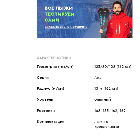
Показать еще
Sportalm
Wind X-Treme
ВСЕ ЛЫЖИ
авнения и
Spyder
X-Bionic
ТЕСТИРУЕМ
 Рекомендации
САМИ
Stayer
X-Socks
Заказать звонок эксперта
Stockli
Zanier
Suunto
Zerorh+
Tecnica
Посмотреть все
Terror
ХАРАКТЕРИСТИКИ
The North Face
Геометрия (мм/см)
125/80/108 (162 см)
Therm-ic
Серия
Aira
Радиус (м/см)
13 м (162 см)
Уровень
опытный
Ростовки
148, 155, 162, 169
Комплектация
лыжи с
креплениями