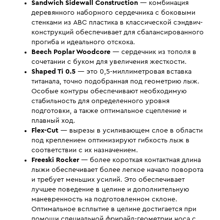
Sandwich Sidewall Construction
— комбинация
деревянного наборного сердечника с боковыми
стенками из ABC пластика в классической сэндвич-
конструкций обеспечивает для сбалансированного
прогиба и идеального отскока.
Beech Poplar Woodcore
— сердечник из тополя в
сочетании с буком для увеличения жесткости.
Shaped Ti 0.5
— это 0,5-миллиметровая вставка
титанала, точно подобранная под геометрию лыж.
Особые контуры обеспечивают необходимую
стабильность для определенного уровня
подготовки, а также оптимальное сцепление и
плавный ход.
Flex-Cut
— вырезы в усиливающем слое в области
под креплением оптимизируют гибкость лыж в
соответствии с их назначением.
Freeski Rocker
— более короткая контактная длина
лыжи обеспечивает более легкое начало поворота
и требует меньших усилий. Это обеспечивает
лучшее поведение в целине и дополнительную
маневренность на подготовленном склоне.
Оптимальное всплытие в целине достигается при
помощи специальной фрирайд-геометрии носа с