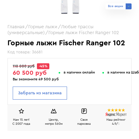
Все акции
Главная
Горные лыжи
Любые трассы
(универсальные)
Горные лыжи Fischer Ranger 102
Горные лыжи Fischer Ranger 102
Код товара:
36681
110 000 руб
-45%
60 500 руб
в наличии онлайн
в наличии на Ша
Вы экономите 49 500 руб
Забрать из магазина
Нам 15 лет!
Центр,
Своя
Наш рейтинг
C 2007 года
метро 560м
парковка
4.9/
5