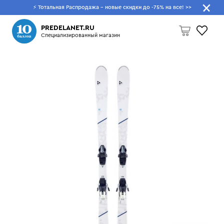
⚡ Тотальная Распродажа - новые скидки до -75% на все!
>>
Что будем искать?
PREDELANET.RU
Специализированный магазин
Пусто