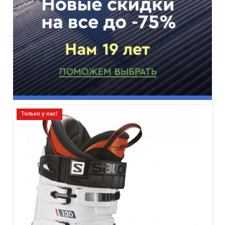
Только у нас!