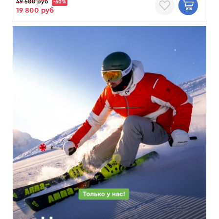
49 500 руб
-60%
19 800 руб