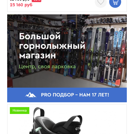
25 160 руб
Новинка