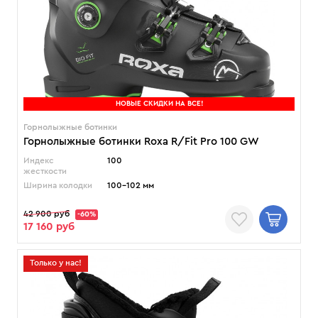
НОВЫЕ СКИДКИ НА ВСЕ!
Горнолыжные ботинки
Горнолыжные ботинки Roxa R/Fit Pro 100 GW
Индекс
100
жесткости
Ширина колодки
100–102 мм
42 900 руб
-60%
17 160 руб
Только у нас!