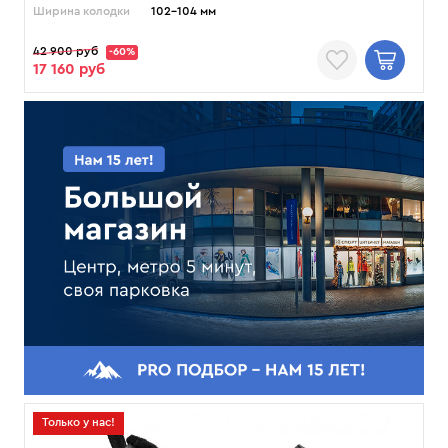
Ширина колодки
102–104 мм
42 900 руб
-60%
17 160 руб
Только у нас!