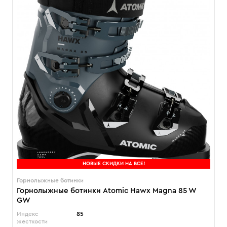
НОВЫЕ СКИДКИ НА ВСЕ!
Горнолыжные ботинки
Горнолыжные ботинки Atomic Hawx Magna 85 W
GW
Индекс
85
жесткости