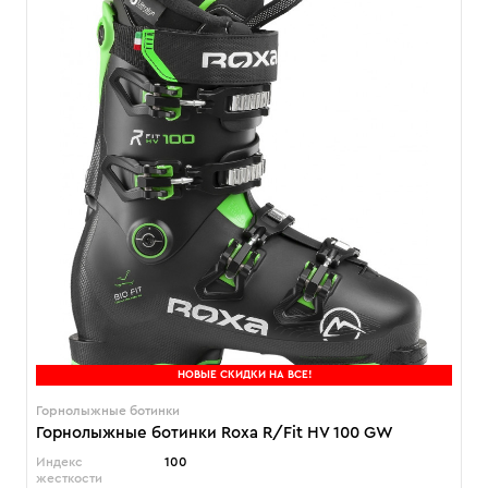
НОВЫЕ СКИДКИ НА ВСЕ!
Горнолыжные ботинки
Горнолыжные ботинки Roxa R/Fit HV 100 GW
Индекс
100
жесткости