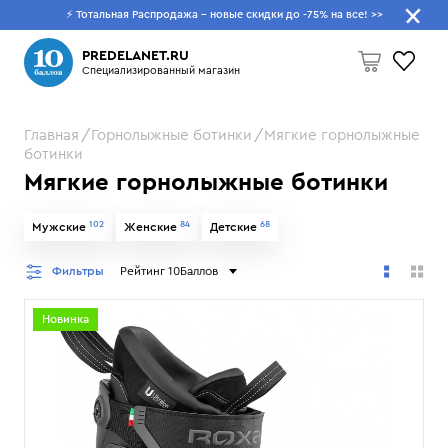
⚡ Тотальная Распродажа - новые скидки до -75% на все!
>>
Что будем искать?
PREDELANET.RU
Специализированный магазин
Главная
Горнолыжные ботинки
Мягкие горнолыжные
Пусто
ботинки
Мягкие горнолыжные ботинки
102
84
68
Мужские
Женские
Детские
Фильтры
Рейтинг 10Баллов
Новинка