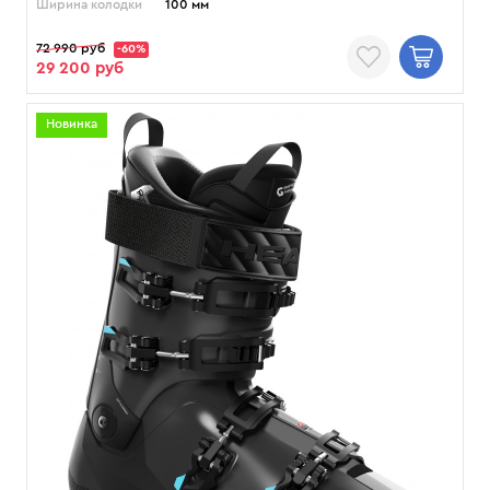
Ширина колодки
100 мм
72 990 руб
-60%
29 200 руб
Новинка