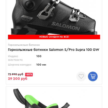
НОВЫЕ СКИДКИ НА ВСЕ!
Горнолыжные ботинки
Горнолыжные ботинки Salomon S/Pro Supra 100 GW
Индекс
100
жесткости
Ширина колодки
100 мм
72 990 руб
-60%
29 200 руб