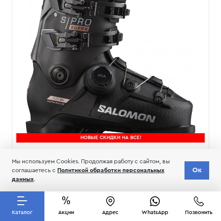
НОВЫЕ СКИДКИ НА ВСЕ!
Горнолыжные ботинки
Мы используем Cookies. Продолжая работу с сайтом, вы
Горнолыжные ботинки Salomon S/Pro Supra Boa 95
Ок
соглашаетесь с
Политикой обработки персональных
W GW
данных
.
Индекс
95
жесткости
Ширина колодки
100 мм
Каталог
Акции
Адрес
WhatsApp
Позвонить