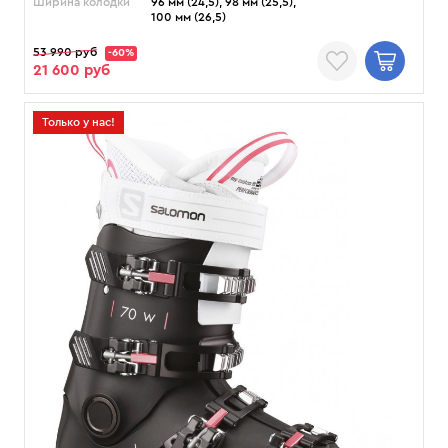
Ширина колодки
96 мм (24,5), 98 мм (25,5),
100 мм (26,5)
53 990 руб
-60%
21 600 руб
Только у нас!