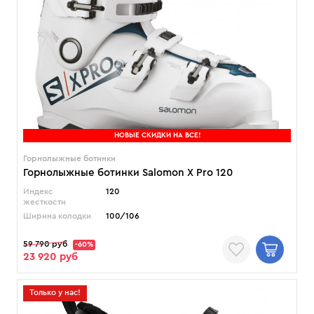
НОВЫЕ СКИДКИ НА ВСЕ!
Горнолыжные ботинки
Горнолыжные ботинки Salomon X Pro 120
Индекс
120
жесткости
Ширина колодки
100/106
59 790 руб
-60%
23 920 руб
Только у нас!