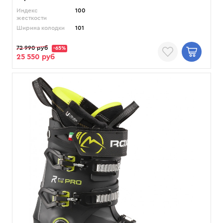
Индекс
100
жесткости
Ширина колодки
101
72 990 руб
-65%
25 550 руб