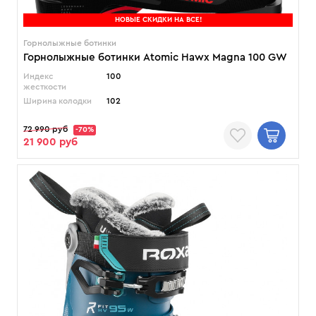
НОВЫЕ СКИДКИ НА ВСЕ!
Горнолыжные ботинки
Горнолыжные ботинки Atomic Hawx Magna 100 GW
Индекс
100
жесткости
Ширина колодки
102
72 990 руб
-70%
21 900 руб