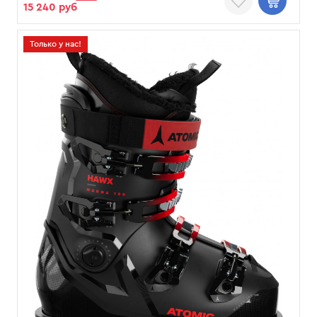
15 240 руб
Только у нас!