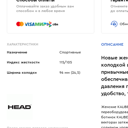
Способы оплаты
Гаранти
Оплачивайте заказ удобным вам
Отмените 
способом и в любое время
до оплат
Обме
ХАРАКТЕРИСТИКИ
ОПИСАНИЕ
Назначение
Спортивные
Новые жен
Индекс жесткости
115/105
колодкой ш
привычные
Ширина колодки
96 мм (24,5)
обеспечив
давления 
удобство,
Женские KALIB
переоборудова
ботинок KALIB
векторах затя
солидном уров
После своего первого неудачного