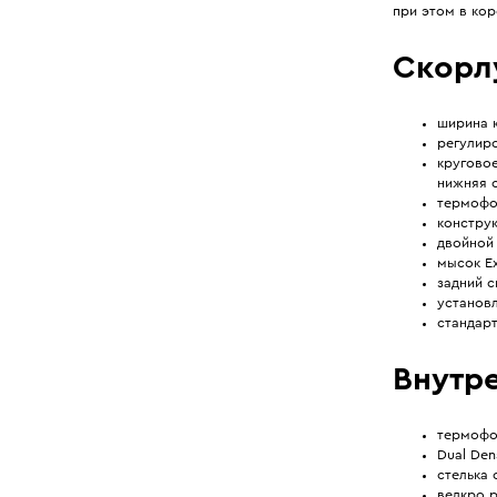
при этом в ко
Скорл
ширина к
регулиро
круговое
нижняя с
термофо
конструкц
двойной 
мысок Ex
задний с
установл
стандарт
Внутр
термофор
Dual Den
стелька
велкро р