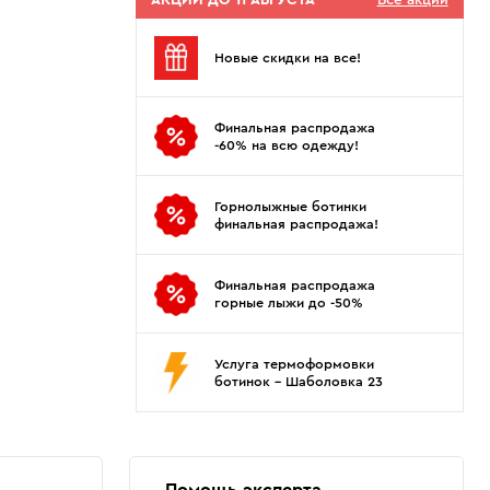
АКЦИИ ДО 11 АВГУСТА
Все акции
Показать еще
Sportalm
Wind X-Treme
авнения и
Spyder
X-Bionic
Новые скидки на все!
 Рекомендации
Stayer
X-Socks
Stockli
Zanier
Финальная распродажа
Suunto
Zerorh+
-60% на всю одежду!
Tecnica
Посмотреть все
Terror
Горнолыжные ботинки
The North Face
финальная распродажа!
Therm-ic
Финальная распродажа
горные лыжи до -50%
Услуга термоформовки
ботинок - Шаболовка 23