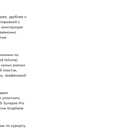
рее, удобнее и
улировкой с
 конструкция
езависимо
стью
лизкими по
id Volume)
 самых разных
й пластик,
ка, графеновый
apse
е уплотнить
D Synapse Pro
огии Graphene
ия по курорту,