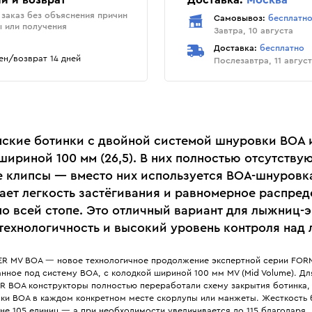
и и возврат
Доставка:
Москва
заказ без объяснения причин
Самовывоз:
бесплатн
ы или получения
Завтра, 10 августа
Доставка:
бесплатно
н/возврат 14 дней
Послезавтра, 11 авгус
ские ботинки c двойной системой шнуровки BOA 
ириной 100 мм (26,5). В них полностью отсутству
 клипсы — вместо них используется BOA-шнуровка
ает легкость застёгивания и равномерное распред
по всей стопе. Это отличный вариант для лыжниц-э
 технологичность и высокий уровень контроля над
ER MV BOA — новое технологичное продолжение экспертной серии FOR
нное под систему BOA, с колодкой шириной 100 мм MV (Mid Volume). Дл
ER BOA конструкторы полностью переработали схему закрытия ботинка,
жки BOA в каждом конкретном месте скорлупы или манжеты. Жесткость 
не 105 единиц — а при необходимости увеличивается до 115 благодаря