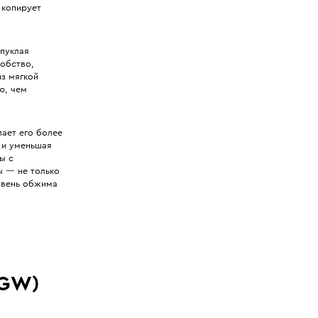
 копирует
пуклая
добство,
з мягкой
ю, чем
лает его более
 и уменьшая
ы с
ы — не только
ровень обжима
(GW)