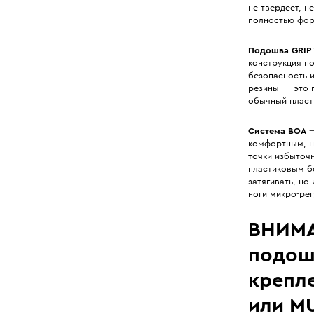
не твердеет, н
полностью форм
Подошва GRIP
конструкция по
безопасность 
резины — это 
обычный пласт
Система BOA
—
комфортным, н
точки избыточн
пластиковым б
затягивать, но
ноги микро-рег
ВНИМА
подош
крепл
или M