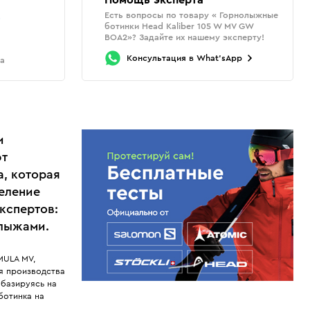
Помощь эксперта
Есть вопросы по товару « Горнолыжные
о
ботинки Head Kaliber 105 W MV GW
BOA2»? Задайте их нашему эксперту!
Консультация
в
What'sApp
та
и
ют
, которая
еление
кспертов:
 лыжами.
MULA MV,
я производства
 базируясь на
ботинка на