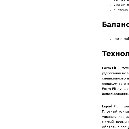
утеплите
система L
Баланс
RACE Bal
Технол
Form Fit
— техн
удержания нов
специального 
слишком туго 
Form Fit лучш
использовании
Liquid Fit
—
ре
Плотный контак
управления лыж
мягкий, несмин
области в спец