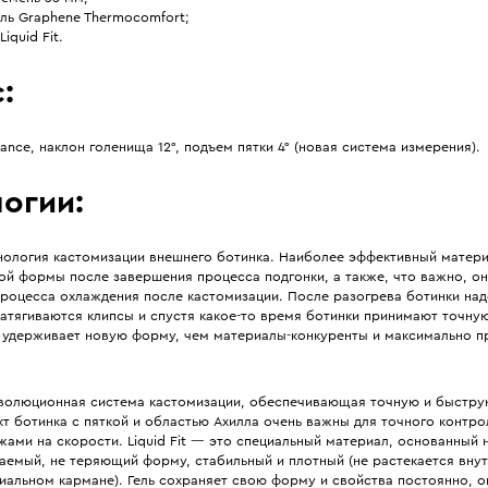
ль Graphene Thermocomfort;
iquid Fit.
:
ance, наклон голенища 12°, подъем пятки 4° (новая система измерения).
огии:
ология кастомизации внешнего ботинка. Наиболее эффективный матери
ой формы после завершения процесса подгонки, а также, что важно, он
процесса охлаждения после кастомизации. После разогрева ботинки над
затягиваются клипсы и спустя какое-то время ботинки принимают точну
е удерживает новую форму, чем материалы-конкуренты и максимально п
.
волюционная система кастомизации, обеспечивающая точную и быстру
т ботинка с пяткой и областью Ахилла очень важны для точного контро
ами на скорости. Liquid Fit — это специальный материал, основанный 
аемый, не теряющий форму, стабильный и плотный (не растекается вну
иальном кармане). Гель сохраняет свою форму и свойства постоянно, он