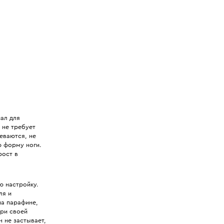
ал для
 не требует
еваются, не
ю форму ноги.
рост в
ю настройку.
ля и
на парафине,
три своей
 не застывает,