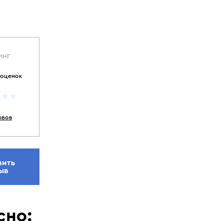
ИНГ
 оценок
ывов
вить
ыв
сно: