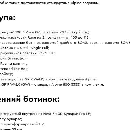
робке также поставляются стандартные Alpine-подошвы.
упа:
олодки: 100 MV мм (26,5), объем RS 1850 куб. см.;
вка жесткости Race на 2 позиции — от 105 до 115;
 застегивание ботинок системой двойного BOA2: верхняя система BOA H+
истема BOA H+i1 Single Pull;
рмующийся пластик FORM FIT;
ия Bi-injection;
Racing кантинг;
tended Toe Box;
пойлер;
ена подошва GRIP WALK, в комплекте подошва Alpine;
 GRIP WALK (GW) + стандарт Alpine (ISO 5355) в комплекте.
енний ботинок:
мируемый внутренник Heat Fit 3D Synapse Pro LF;
sity Synapse;
 с термоформировкой HP;
емень 35 мм;