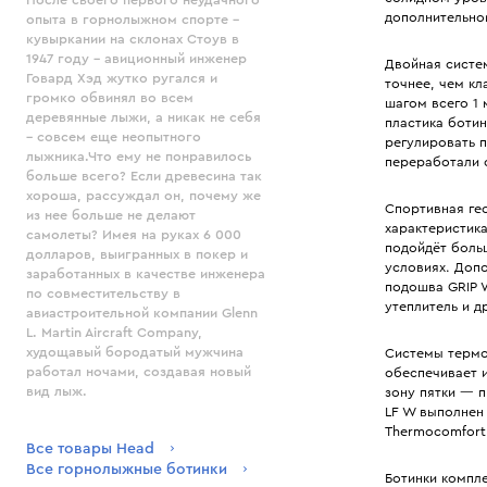
дополнительном
опыта в горнолыжном спорте –
кувыркании на склонах Стоув в
1947 году - авиционный инженер
Двойная систе
Говард Хэд жутко ругался и
точнее, чем к
громко обвинял во всем
шагом всего 1
деревянные лыжи, а никак не себя
пластика боти
– совсем еще неопытного
регулировать 
лыжника.Что ему не понравилось
переработали 
больше всего? Если древесина так
хороша, рассуждал он, почему же
Спортивная ге
из нее больше не делают
характеристика
самолеты? Имея на руках 6 000
подойдёт боль
долларов, выигранных в покер и
условиях. Допо
заработанных в качестве инженера
подошва GRIP 
по совместительству в
утеплитель и д
авиастроительной компании Glenn
L. Martin Aircraft Company,
худощавый бородатый мужчина
Системы термо
работал ночами, создавая новый
обеспечивает и
вид лыж.
зону пятки — п
LF W выполнен 
Thermocomfort
Все товары Head
Все горнолыжные ботинки
Ботинки компл