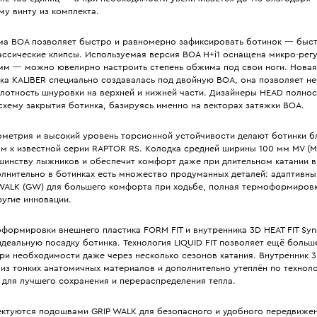
у винту из комплекта.
ма BOA позволяет быстро и равномерно зафиксировать ботинок — быст
лассические клипсы. Используемая версия BOA H+i1 оснащена микро-рег
 мм — можно ювелирно настроить степень обжима под свои ноги. Новая
нка KALIBER специально создавалась под двойную BOA, она позволяет н
плотность шнуровки на верхней и нижней части. Дизайнеры HEAD полно
схему закрытия ботинка, базируясь именно на векторах затяжки BOA.
ометрия и высокий уровень торсионной устойчивости делают ботинки б
м к известной серии RAPTOR RS. Колодка средней ширины 100 мм MV (M
шинству лыжников и обеспечит комфорт даже при длительном катании в
лнительно в ботинках есть множество продуманных деталей: адаптивны
WALK (GW) для большего комфорта при ходьбе, полная термоформиров
ругие инновации.
формировки внешнего пластика FORM FIT и внутренника 3D HEAT FIT Syn
деальную посадку ботинка. Технология LIQUID FIT позволяет ещё больш
ри необходимости даже через несколько сезонов катания. Внутренник 3
из тонких анатомичных материалов и дополнительно утеплён по технол
 для лучшего сохранения и перераспределения тепла.
ектуются подошвами GRIP WALK для безопасного и удобного передвижен