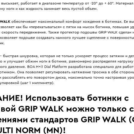
е высыхает, работает в диапазоне температур от -20° до + 60°. Материал
у ноги и как жидкость занимает весь пустой объем.
 WALK
обеспечивает максимальный комфорт хождения в ботинках. Ее вы
зволяет как бы «перекатываться» с пятки на мысок ботинка, повышая у
и скорость передвижения. Также протектор подошвы GRIP WALK сделан и
позволяет подошве создавать намного лучшее сцепление с поверхность
ик.
 быстрая шнуровка, которая не только ускоряет процесс затяжки и де
о и улучшает обжим ноги в ботинке, равномерно распределяя нагрузку
ого давления. BOA H+i1 Dial Platform разработана специально для работ
отинком. Она позволяет регулировать натяжение тросика в обе сторон
 и расслаблять его поворотом диска, максимально точно настраивая у
улировкой (шаг 1 миллиметр).
НИЕ! Использовать ботинки с
вой GRIP WALK можно только с
ениями стандартов GRIP WALK 
ULTI NORM (MN)!