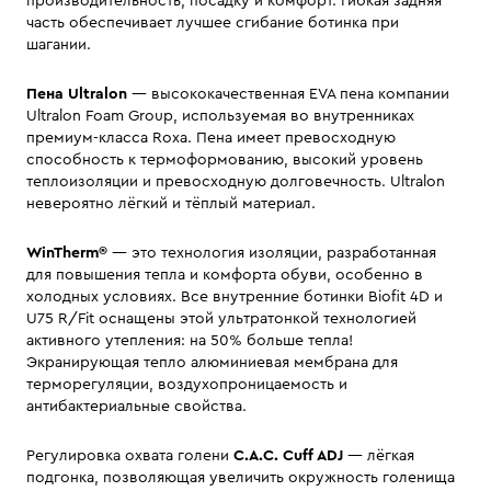
производительность, посадку и комфорт. Гибкая задняя
часть обеспечивает лучшее сгибание ботинка при
шагании.
Пена Ultralon
— высококачественная EVA пена компании
Ultralon Foam Group, используемая во внутренниках
премиум-класса Roxa. Пена имеет превосходную
способность к термоформованию, высокий уровень
теплоизоляции и превосходную долговечность. Ultralon
невероятно лёгкий и тёплый материал.
WinTherm®
— это технология изоляции, разработанная
для повышения тепла и комфорта обуви, особенно в
холодных условиях. Все внутренние ботинки Biofit 4D и
U75 R/Fit оснащены этой ультратонкой технологией
активного утепления: на 50% больше тепла!
Экранирующая тепло алюминиевая мембрана для
терморегуляции, воздухопроницаемость и
антибактериальные свойства.
Регулировка охвата голени
C.A.C. Cuff ADJ
— лёгкая
подгонка, позволяющая увеличить окружность голенища