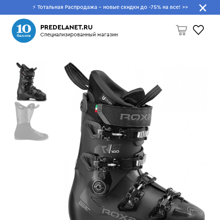
⚡ Тотальная Распродажа - новые скидки до -75% на все!
>>
Что будем искать?
PREDELANET.RU
Специализированный магазин
Пусто