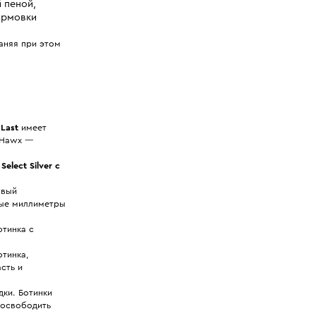
 пеной,
ормовки
раняя при этом
Last
имеет
 Hawx —
elect Silver с
овый
ные миллиметры
тинка с
тинка,
сть и
ки. Ботинки
 освободить