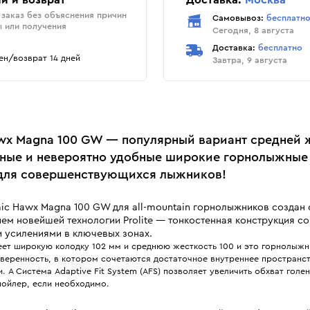
и и возврат
Доставка:
Москва
заказ без объяснения причин
Самовывоз:
бесплатн
ы или получения
Сегодня, 8 августа
Доставка:
бесплатно
н/возврат 14 дней
Завтра, 9 августа
wx Magna 100 GW — популярный вариант средней 
ные и невероятно удобные широкие горнолыжные 
для совершенствующихся лыжников!
ic Hawx Magna 100 GW для all-mountain горнолыжников создан 
ем новейшей технологии Prolite — тонкостенная конструкция со
 усилениями в ключевых зонах.
еет широкую колодку 102 мм и среднюю жесткость 100 и это горнолыжн
еренность, в котором сочетаются достаточное внутреннее пространст
. А Система Adaptive Fit System (AFS) позволяет увеличить обхват голе
пойлер, если необходимо.