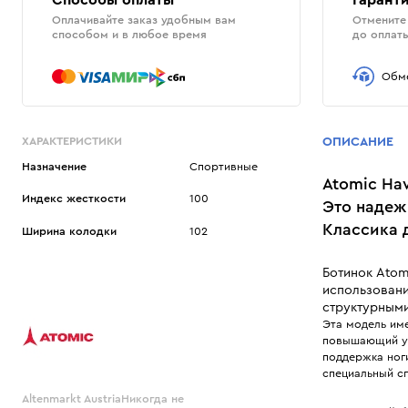
Способы оплаты
Гаранти
Оплачивайте заказ удобным вам
Отмените 
способом и в любое время
до оплат
Обме
ХАРАКТЕРИСТИКИ
ОПИСАНИЕ
Назначение
Спортивные
Atomic Ha
Индекс жесткости
100
Это надеж
Классика 
Ширина колодки
102
Ботинок Atom
использовани
структурными
Эта модель им
повышающий ув
поддержка ноги
специальный с
Altenmarkt AustriaНикогда не