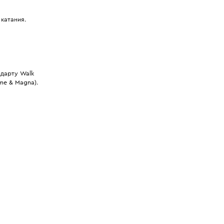
катания.
ндарту Walk
ime & Magna).