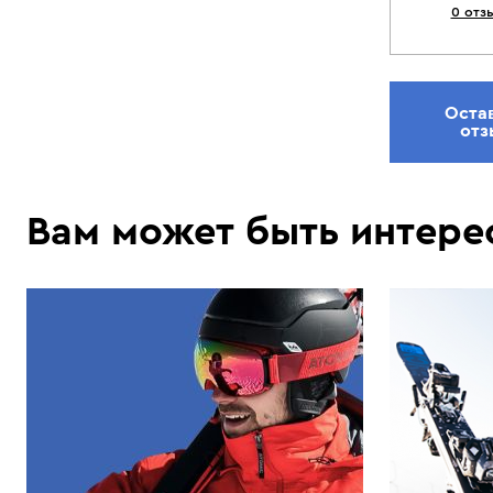
0 отз
Оста
отз
Вам может быть интере