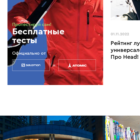
Протестируй сам!
Бесплатные
01.11.2022
тесты
Рейтинг л
универсал
Официально от
Про Head!
и