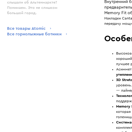
Внутренний б
слышали об Альтенмаркте?
предваритель
Понимаем. Это не слишком
Memory Fit о
большой город.
Накладки Canta
передачу мощн
Все товары Atomic
Все горнолыжные ботинки
Особе
Высокоа
хороший
лучшее 
Асиммет
утеплен
3D Stret
уровень
— лайнер
Технолог
поддерж
Memory F
которая
голенище
Система 
комплек