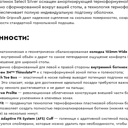
отинок Select Silver оснащен амортизирующей термоформуемой
но сформированной вокруг вашей стопы, а технология термоф
беспечивает полную индивидуальную подгонку оболочки.
ble Gripwalk дают надежное сцепление на скользких поверхностях, сох
ости стандартной горнолыжной подошвы.
нности:
натомическая и геометрически сбалансированная
колодка 102mm Wide 
 внутренний объём и дарит то самое легендарное ощущение комфорта
решение для широкой стопы.
рично сформованный для левой и правой стороны
внутренний ботинок S
ием 3M™ Thinsulate™
и с термоформуемой зоной пятки и голеностопа;
ch Toe Box
— эластичный в носке лайнер выводит потенциал подгонки н
. Это спасает, когда для достижения идеальной посадки требуются важ
у немного растягивается и не давит на пальцы;
ия Prolite
— революционная облегченная конструкция внешней части бо
ивающими усилениями в ключевых зонах.
it
— продвинутая технология термоформовки пластиковой оболочки бо
 позволяет создать полностью персонализированные ботинки (нижняя ча
) за несколько минут.
Adaptive Fit System (AFS) Cuff
— голенище с адаптивной системой посад
туются спойлерами, которые можно удалить при необходимости, чтобы