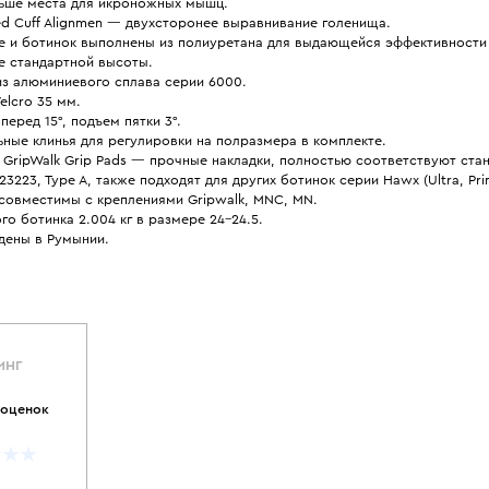
ьше места для икроножных мышц.
ed Cuff Alignmen — двухсторонее выравнивание голенища.
е и ботинок выполнены из полиуретана для выдающейся эффективности 
е стандартной высоты.
из алюминиевого сплава серии 6000.
elcro 35 мм.
перед 15°, подъем пятки 3°.
ные клинья для регулировки на полразмера в комплекте.
 GripWalk Grip Pads — прочные накладки, полностью соответствуют ста
 23223, Type A, также подходят для других ботинок серии Hawx (Ultra, Pr
 совместимы с креплениями Gripwalk, MNC, MN.
го ботинка 2.004 кг в размере 24-24.5.
дены в Румынии.
ИНГ
 оценок