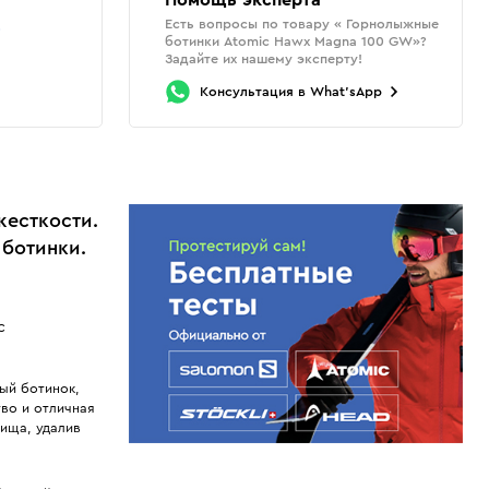
Помощь эксперта
Есть вопросы по товару « Горнолыжные
о
ботинки Atomic Hawx Magna 100 GW»?
Задайте их нашему эксперту!
Консультация
в
What'sApp
жесткости.
ботинки.
с
ый ботинок,
во и отличная
нища, удалив