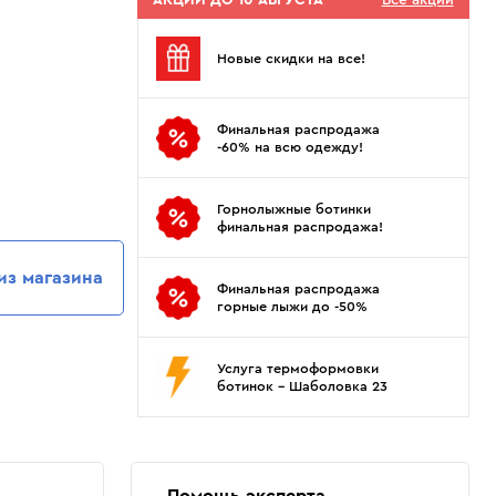
АКЦИИ ДО 10 АВГУСТА
Все акции
Показать еще
Sportalm
Wind X-Treme
авнения и
Spyder
X-Bionic
Новые скидки на все!
 Рекомендации
Stayer
X-Socks
Stockli
Zanier
Финальная распродажа
Suunto
Zerorh+
-60% на всю одежду!
Tecnica
Посмотреть все
Terror
Горнолыжные ботинки
The North Face
финальная распродажа!
Therm-ic
из магазина
Финальная распродажа
горные лыжи до -50%
Услуга термоформовки
ботинок - Шаболовка 23