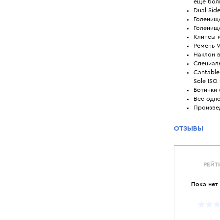
ещё бол
Dual-Sid
Голенищ
Голенищ
Клипсы 
Ремень V
Наклон в
Специаль
Cantable
Sole ISO
Ботинки
Вес одно
Произве
ОТЗЫВЫ
РЕЙТ
Пока нет