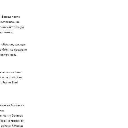
й формы после
 кастомизации.
 принимают точную
ьзовании.
м образом, дающая
о ботинка идеально
тся точность
ехнология Smart
ости, и способна
 Frame Shell
ртивные ботинки с
лав
е, чем у ботинок
лексом и графеном
. Легкие ботинки