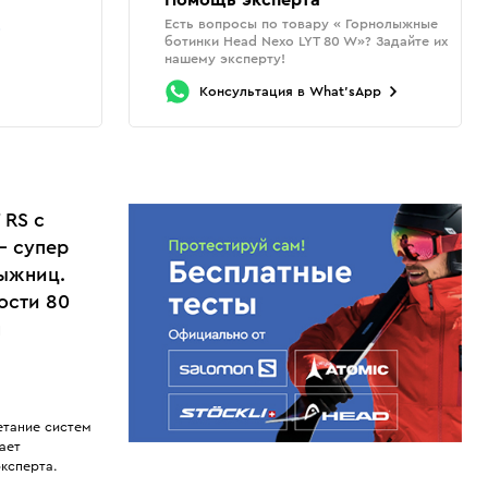
Помощь эксперта
Есть вопросы по товару « Горнолыжные
о
ботинки Head Nexo LYT 80 W»? Задайте их
нашему эксперту!
Консультация
в
What'sApp
 RS с
— супер
лыжниц.
ости 80
м
етание систем
ает
ксперта.