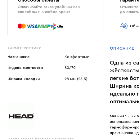
Способы оплаты
Гаранти
Оплачивайте заказ удобным вам
Отмените 
способом и в любое время
до оплат
Обме
ХАРАКТЕРИСТИКИ
ОПИСАНИЕ
Назначение
Комфортные
Одна из с
Индекс жесткости
80/70
жёсткость
легкие бо
Ширина колодки
98 мм (25,5)
Ширина ко
идеально 
оптимальн
Минимальный ве
использование
термоформиро
практически ид
После своего первого неудачного