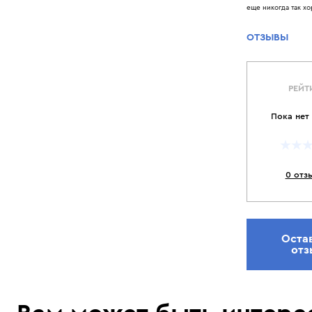
еще никогда так хо
ОТЗЫВЫ
РЕЙТ
Пока нет
0 отз
Оста
отз