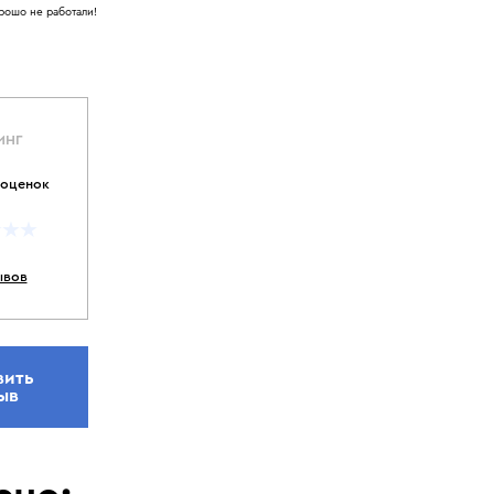
рошо не работали!
ИНГ
 оценок
ывов
вить
ыв