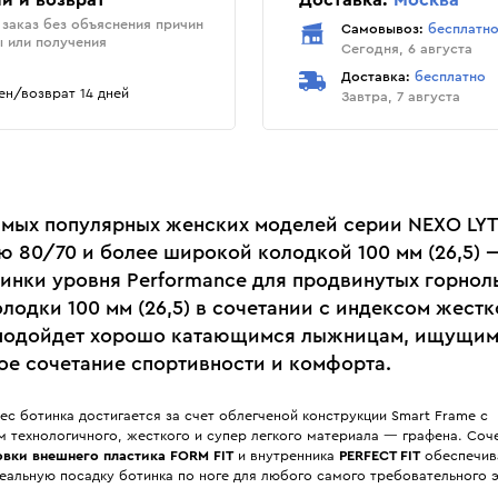
и и возврат
Доставка:
Москва
заказ без объяснения причин
Самовывоз:
бесплатн
ы или получения
Сегодня, 6 августа
Доставка:
бесплатно
н/возврат 14 дней
Завтра, 7 августа
амых популярных женских моделей серии NEXO LYT
ю 80/70 и более широкой колодкой 100 мм (26,5) 
тинки уровня Performance для продвинутых горно
лодки 100 мм (26,5) в сочетании с индексом жестк
подойдет хорошо катающимся лыжницам, ищущи
ое сочетание спортивности и комфорта.
с ботинка достигается за счет облегченой конструкции Smart Frame с
м технологичного, жесткого и супер легкого материала — графена. Соч
вки внешнего пластика FORM FIT
и внутренника
PERFECT FIT
обеспечив
еальную посадку ботинка по ноге для любого самого требовательного э