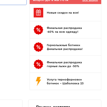
АКЦИИ ДО 8 АВГУСТА
Все акции
Показать еще
Sportalm
Wind X-Treme
авнения и
Spyder
X-Bionic
Новые скидки на все!
 Рекомендации
Stayer
X-Socks
Stockli
Zanier
Финальная распродажа
Suunto
Zerorh+
-60% на всю одежду!
Tecnica
Посмотреть все
Terror
Горнолыжные ботинки
The North Face
финальная распродажа!
Therm-ic
Финальная распродажа
горные лыжи до -50%
Услуга термоформовки
ботинок - Шаболовка 23