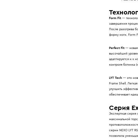
Техноло
Form Fit
— технолог
завершения процес
После разогрева бо
форму ноги. Form 
Perfect Fit
— новая 
высочайший уровен
адаптируется и к н
контроля ботинка (
LYT Tech
— это нов
Frame Shell. Легка
улучшить эффектив
обеспечивает идеа
Серия
E
Экспертная серия 
максимальной торс
противоположносте
серии NEXO LYT RS
позволила уменьши