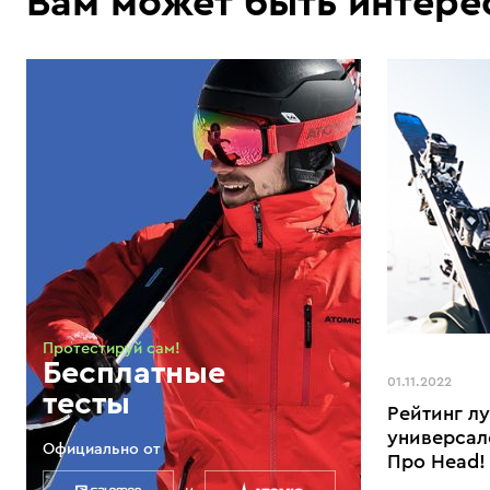
Вам может быть интере
Протестируй сам!
Бесплатные
01.11.2022
тесты
Рейтинг л
универсал
Официально от
Про Head!