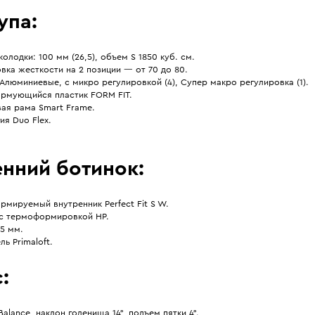
упа:
олодки: 100 мм (26,5), объем S 1850 куб. см.
вка жесткости на 2 позиции — от 70 до 80.
Алюминиевые, с микро регулировкой (4), Супер макро регулировка (1).
рмующийся пластик FORM FIT.
ая рама Smart Frame.
ия Duo Flex.
енний ботинок:
мируемый внутренник Perfect Fit S W.
 с термоформировкой HP.
5 мм.
ль Primaloft.
:
Balance, наклон голенища 14°, подъем пятки 4°.