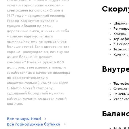
опыта в горнолыжном спорте –
Скорл
кувыркании на склонах Стоув в
1947 году - авиционный инженер
Говард Хэд жутко ругался и
Ширина к
громко обвинял во всем
Регулиро
деревянные лыжи, а никак не себя
Клипсы: 
– совсем еще неопытного
Термофо
лыжника.Что ему не понравилось
3D силов
больше всего? Если древесина так
Технолог
хороша, рассуждал он, почему же
Кантинг.
из нее больше не делают
самолеты? Имея на руках 6 000
Внутр
долларов, выигранных в покер и
заработанных в качестве инженера
по совместительству в
авиастроительной компании Glenn
Термофор
L. Martin Aircraft Company,
Стелька
худощавый бородатый мужчина
Ремень 3
работал ночами, создавая новый
Утеплите
вид лыж.
Баланс
Все товары Head
Все горнолыжные ботинки
ALLRIDE 