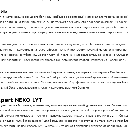
гии
ия кастомизации внешнего ботинка. Наиболее эффективный материал для удержания ново
са подгонки, а также, что важно, он не требует специального процесса охлаждения после
тинки надеваются, не слишком туго затягиваются клипсы и спустя какое-то время ботинки
Fit лучше удерживает новую форму, чем материалы-конкуренты и максимально прост в испол
революционная система кастомизации, позволяющая подогнать ботинки по ноге наилучши
ь точности, комфорта и износостойкости. Тонкий термоформируемый материал внутреннег
оге и к наружному ботинку. За счет плотной подгонки материала к телу качественно улучшае
и как следствие - улучшается контроль лыж), повышается уровень управления, надежность.
ая современная концепция дизайна. Первые ботинки, в которых используются Graphene и т
я конструкция оболочки Smart Frame Shell разработана для большей динамической отзывчив
ность любого горнолыжника. Пластик, пропитанный графеном, в сочетании с корпусом Smart
льный баланс производительности и комфорта в легком ботинке.
xpert NEXO LYT
супер легких ботинок для лыжников, которым нужен высокий уровень контроля. Это не спо
ионной жесткостью, но и не супер комфортные модели с вялой энергопередачей — это сп
й, сочетание комфорта и точности. Ширина колодки NEXO LYT равна 100 мм (на 2 мм больш
), а подъем чуть более высокий для большего комфорта. Конструкция Smart Frame с грилф
ть вес ботинка до нереальных 1540 грамм. Это самая популярная экспертная серия ботинок