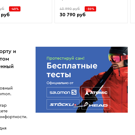
руб
43 990 руб
-40%
-30%
 руб
30 790 руб
орту и
етом
енный
шовный
lomon.
trap
жете
омфортности.
дня