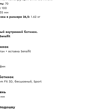
ть:
70
:
100
35 мм
нка в размере 26,5:
1.62 кг
ый внутренний ботинок.
ensifit
тинок
ан + вставка Sensifit
фин
ботинок
m Fit 3D, бесшовный, Sport
ень
 мм
 подошву