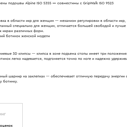
лены подошвы Alpine ISO 5355
—
совместимы с GripWalk ISO 9523
вка в области икр для женщин — механизм регулировки в области икр,
танный специально для женщин, отличается большей свободой и лучше
 к икрам различных форм.
ний ботинок женской модели
ниевые 3D клипсы — клипса в зоне подъема стопы имеет три положения
тинок легко надевается, подгоняется точно по ноге и надежно удержива
нный шарнир на заклепках — обеспечивает отличную передачу энергии 
у ботинку.
ИНГ
 оценок