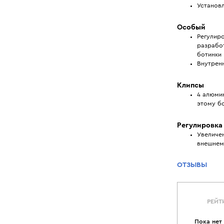
Установ
Особый
Регулиро
разрабо
ботинки
Внутрен
Клипсы
4 алюми
этому бо
Регулировка
Увеличе
внешнем
ОТЗЫВЫ
РЕЙТ
Пока нет