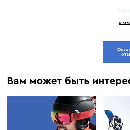
0 отз
Оста
отз
Вам может быть интере