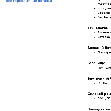
Все горнолыжные ботинки
Жесткос
Колодка
Стропа:
Вес боти
Технологии
Бесшовн
Вставка S
Внешний бо
Полиурет
Голенище
Полиоле
Внутренний 
My Custo
Силовой рем
360˚, 35
Накладки на