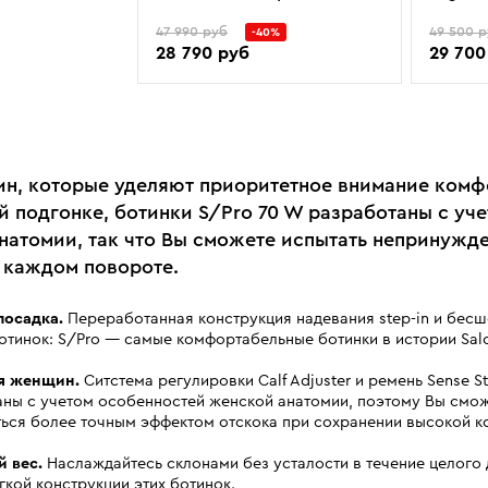
47 990 руб
49 500 
-40%
28 790 руб
29 700
н, которые уделяют приоритетное внимание комф
й подгонке, ботинки S/Pro 70 W разработаны с уч
натомии, так что Вы сможете испытать непринужд
 каждом повороте.
посадка.
Переработанная конструкция надевания step-in и бес
отинок: S/Pro — самые комфортабельные ботинки в истории Sa
я женщин.
Ситстема регулировки Calf Adjuster и ремень Sense S
ны с учетом особенностей женской анатомии, поэтому Вы смо
ься более точным эффектом отскока при сохранении высокой к
 вес.
Наслаждайтесь склонами без усталости в течение целого 
гкой конструкции этих ботинок.