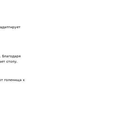
 адаптирует
. Благодаря
ет стопу.
от голенища к