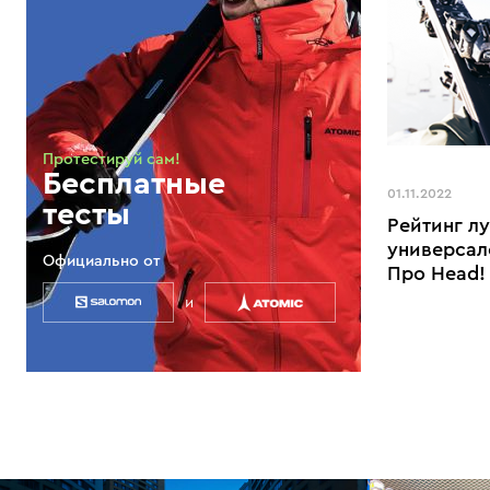
Протестируй сам!
Бесплатные
01.11.2022
тесты
Рейтинг л
универсал
Официально от
Про Head!
и