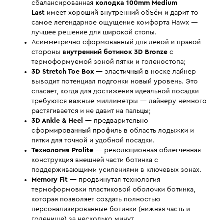
сбалансированная
колодка 100mm Medium
Last
имеет хороший внутренний объём и дарит то
самое легендарное ощущение комфорта Hawx —
лучшее решение для широкой стопы.
Асимметрично сформованный для левой и правой
стороны
внутренний ботинок 3D Bronze
с
термоформуемой зоной пятки и голеностопа;
3D Stretch Toe Box
— эластичный в носке лайнер
выводит потенциал подгонки новый уровень. Это
спасает, когда для достижения идеальной посадки
требуются важные миллиметры — лайнеру немного
растягивается и не давит на пальцы;
3D Ankle & Heel
— предварительно
сформированный профиль в область лодыжки и
пятки для точной и удобной посадки.
Технология Prolite
— революционная облегченная
конструкция внешней части ботинка с
поддерживающими усилениями в ключевых зонах.
Memory Fit
— продвинутая технология
термоформовки пластиковой оболочки ботинка,
которая позволяет создать полностью
персонализированные ботинки (нижняя часть и
голенище) за несколько минут.