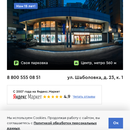
Нам 15 лет!
Своя парковка
Центр, метро 560 м
8 800 555 08 51
ул. Шаболовка, д. 23, к. 1
О НАС
ДОСТАВКА
ТЕСТЫ ЛЫЖ ОТЗЫВЫ
Мы используем Cookies. Продолжая работу с сайтом, вы
© 2006-2026 Пределанет
Ок
Доставка
соглашаетесь с
Политикой обработки персональных
Добавить в корзину
по всей РФ
Соглашение об обработке и хранении персональных данных
данных
.