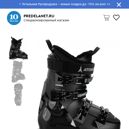
⚡ Тотальная Распродажа - новые скидки до -75% на все!
>>
Что будем искать?
PREDELANET.RU
Специализированный магазин
Пусто