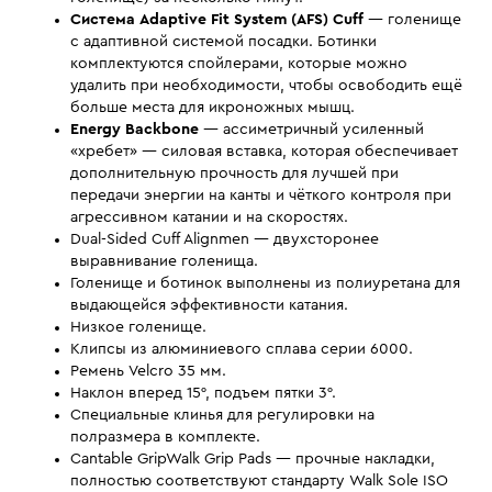
Система Adaptive Fit System (AFS) Cuff
— голенище
с адаптивной системой посадки. Ботинки
комплектуются спойлерами, которые можно
удалить при необходимости, чтобы освободить ещё
больше места для икроножных мышц.
Energy Backbone
— ассиметричный усиленный
«хребет» — силовая вставка, которая обеспечивает
дополнительную прочность для лучшей при
передачи энергии на канты и чёткого контроля при
агрессивном катании и на скоростях.
Dual-Sided Cuff Alignmen — двухсторонее
выравнивание голенища.
Голенище и ботинок выполнены из полиуретана для
выдающейся эффективности катания.
Низкое голенище.
Клипсы из алюминиевого сплава серии 6000.
Ремень Velcro 35 мм.
Наклон вперед 15°, подъем пятки 3°.
Специальные клинья для регулировки на
полразмера в комплекте.
Cantable GripWalk Grip Pads — прочные накладки,
полностью соответствуют стандарту Walk Sole ISO