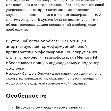
Эта модель имеет широкую колодку 102 мм и среднюю
жесткость 100 и это горнолыжный ботинок, повышающий
уверенность, в котором сочетаются достаточное
внутреннее пространство и отличная поддержка ноги. А
Система Adaptive Fit System (AFS) позволяет увеличить
обхват голенища, удалив специальный спойлер, если
необходимо.
Внутренний ботинок Select Silver оснащен
амортизирующей термоформуемой пеной,
предварительно сформированной вокруг вашей
стопы, а технология термоформовки Memory Fit
обеспечивает полную индивидуальную подгонку
оболочки.
Накладки Cantable Gripwalk дают надежное сцепление на
скользких поверхностях, сохраняя при этом передачу
мощности стандартной горнолыжной подошвы.
Особенности:
Высокоанатомическая и геометрически