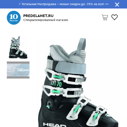
⚡ Тотальная Распродажа - новые скидки до -75% на все!
>>
Что будем искать?
PREDELANET.RU
Специализированный магазин
Пусто