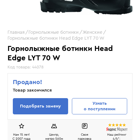
Главная
Горнолыжные ботинки
Женские
Горнолыжные ботинки Head Edge LYT 70 W
Горнолыжные ботинки Head
Edge LYT 70 W
Код товара:
44078
Продано!
Товар закончился
Узнать
Подобрать замену
о поступлении
Нам 15 лет!
Центр,
Своя
Наш рейтинг
C 2007 года
метро 560м
парковка
4.9/
5