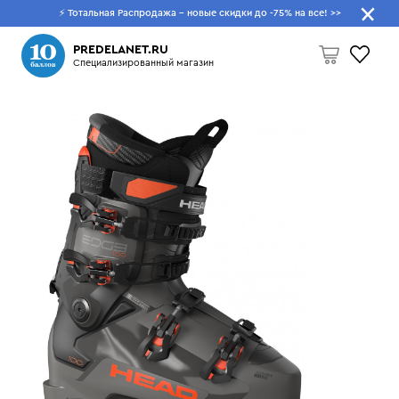
⚡ Тотальная Распродажа - новые скидки до -75% на все!
>>
Что будем искать?
PREDELANET.RU
Специализированный магазин
Пусто