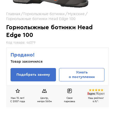
Главная
Горнолыжные ботинки
Мужские
Горнолыжные ботинки Head Edge 100
Горнолыжные ботинки Head
Edge 100
Код товара:
46379
Продано!
Товар закончился
Узнать
Подобрать замену
о поступлении
Нам 15 лет!
Центр,
Своя
Наш рейтинг
C 2007 года
метро 560м
парковка
4.9/
5