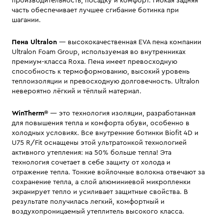
производительность, посадку и комфорт. Гибкая задняя
часть обеспечивает лучшее сгибание ботинка при
шагании.
Пена Ultralon
— высококачественная EVA пена компании
Ultralon Foam Group, используемая во внутренниках
премиум-класса Roxa. Пена имеет превосходную
способность к термоформованию, высокий уровень
теплоизоляции и превосходную долговечность. Ultralon
невероятно лёгкий и тёплый материал.
WinTherm®
— это технология изоляции, разработанная
для повышения тепла и комфорта обуви, особенно в
холодных условиях. Все внутренние ботинки Biofit 4D и
U75 R/Fit оснащены этой ультратонкой технологией
активного утепления: на 50% больше тепла! Эта
технология сочетает в себе защиту от холода и
отражение тепла. Тонкие войлочные волокна отвечают за
сохранение тепла, а слой алюминиевой микропленки
экранирует тепло и усиливает защитные свойства. В
результате получилась легкий, комфортный и
воздухопроницаемый утеплитель высокого класса.