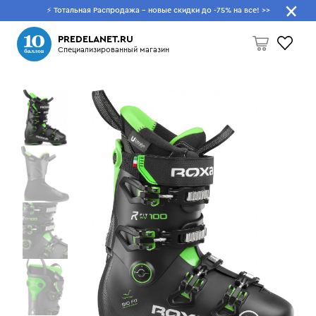
⚡ Тотальная Распродажа - новые скидки до -75% на все!
>>
Что будем искать?
PREDELANET.RU
Специализированный магазин
Пусто