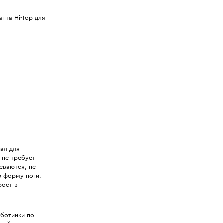
нта Hi-Top для
ал для
 не требует
еваются, не
ю форму ноги.
рост в
ботинки по