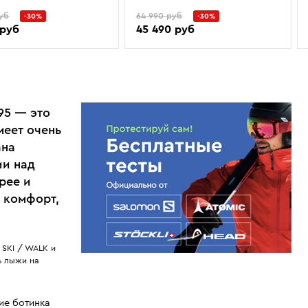
уб
64 990 руб
-30%
-30%
 руб
45 490 руб
95 — это
меет очень
ана
ии над
рее и
 комфорт,
SKI / WALK и
ь лыжи на
ие ботинка