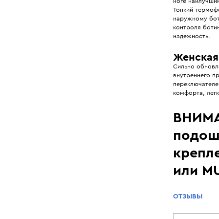
ноге наилучши
Тонкий термоф
наружному боти
контроля ботин
надежность.
Женская 
Сильно обновл
внутреннего пр
переключателем
комфорта, легк
ВНИМА
подош
крепл
или M
ОТЗЫВЫ