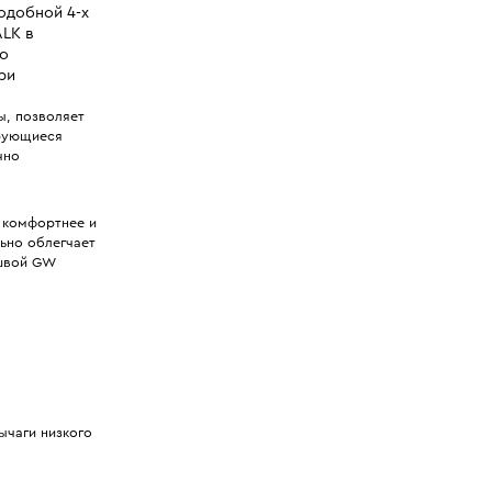
одобной 4-х
ALK в
но
ри
ы, позволяет
ирующиеся
чно
 комфортнее и
льно облегчает
ошвой GW
ычаги низкого