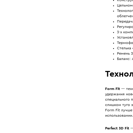
Цельном
Технолог
облегчен
Передача
Регулир
3-х комп
Установ
Термофор
Стелька
Ремень 3
Баланс: 
Технол
Form Fit
— техн
удержания нов
специального 
слишком туго 
Form Fit лучш
использовании
Perfect 3D Fit
—