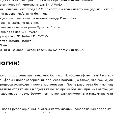
еталлический переключатель SKI / WALK.
ия центрального входа EZ-ON вместе с мягким пластиком удлиненного ра
ия надевания/снятия ботинок.
 усилия с манжеты на нижний контур Power Flex.
овка манжеты по ширине.
онентная силовая рама Dynamic Frame.
лена подошва GRIP WALK.
мировка 3D Perfect Fit EVO W.
 с термоформировкой.
5 мм.
ALLRIDE Balance, наклон голенища 14°, подъем пятки 5°.
огии:
ология кастомизации внешнего ботинка. Наиболее эффективный матери
ой формы после завершения процесса подгонки, а также, что важно, он
процесса охлаждения после кастомизации. После разогрева ботинки над
затягиваются клипсы и спустя какое-то время ботинки принимают точну
е удерживает новую форму, чем материалы-конкуренты и максимально п
.
 новая революционная система кастомизации, позволяющая подогнать 