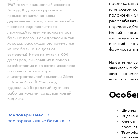
после катани
1947 году - авиционный инженер
клипсовой ко
Говард Хэд жутко ругался и
положении SK
громко обвинял во всем
расслабляет 
деревянные лыжи, а никак не себя
надевании/сн
– совсем еще неопытного
лыжника.Что ему не понравилось
Мягкий пластик
больше всего? Если древесина так
лучше чувство
хороша, рассуждал он, почему же
внешний пласти
из нее больше не делают
формировать п
самолеты? Имея на руках 6 000
долларов, выигранных в покер и
На ботинках у
заработанных в качестве инженера
значительно бе
по совместительству в
жизнь, но име
авиастроительной компании Glenn
можно только 
L. Martin Aircraft Company,
худощавый бородатый мужчина
Особе
работал ночами, создавая новый
вид лыж.
Ширина к
Все товары Head
Индекс ж
Все горнолыжные ботинки
Клипсы: 
профиля
Термофо
Конструк