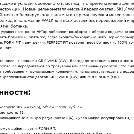
я даже в условиях холодного пластика, что примечательно для п
нструкции. Новый цельнометаллический переключатель SKI / W
I жестко блокирует ход манжеты во время спуска и максималь
ее ход в положении WALK для всех остальных передвижений и п
ятии ботинка.
 удлиненного ранта Hi-Top добавляет комфорта в области подъема стоп
вать ботинок и, опять же, легче входить/выходить из него. Термоформ
к FORM FIT и внутренник PERFECT FIT позволят весь ботинок на 100% то
о ноге.
становлены подошвы GRIP WALK (GW), благодаря которым в них намного
зопаснее передвигаться по тротуарам или лестницам курортов. Это си
ет требования к горнолыжным креплениям: использовать модель с под
с креплениями стандартов GRIP WALK (GW) или MULTI NORM (MN).
нности:
олодки: 102 мм (26,5), объем C 2100 куб. см.
есткости: 95.
Алюминиевые с микро регулировкой (4), Супер макро регулировка (1), Р
.
рмующийся пластик FORM FIT.
ция EZ TECH Shell для облегчения одевания/снятия ботинок.