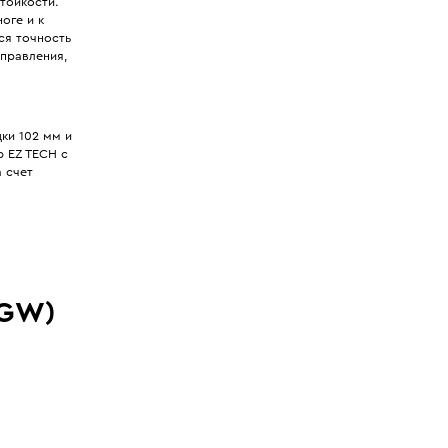
тойкости.
оге и к
ся точность
управления,
ки 102 мм и
ю EZ TECH с
 счет
(GW)