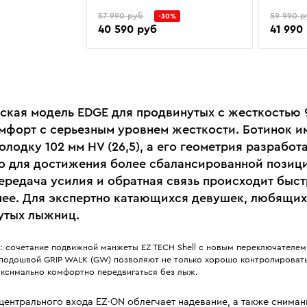
57 990 руб
59 990 р
-30%
40 590 руб
41 990
ская модель EDGE для продвинутых с жесткостью 
мфорт с серьезным уровнем жесткости. Ботинок и
лодку 102 мм HV (26,5), а его геометрия разработ
о для достижения более сбалансированной позиц
ередача усилия и обратная связь происходит быст
ее. Для экспертно катающихся девушек, любящих
утых лыжниц.
: сочетание подвижной манжеты EZ TECH Shell с новым переключателем 
подошвой GRIP WALK (GW) позволяют не только хорошо контролироват
максимально комфортно передвигаться без лыж.
центрального входа EZ-ON облегчает надевание, а также сниман