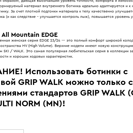
м образом, дающая высочайший уровень точности, комфорта и износос
ормируемый материал внутреннего ботинка идеально адаптируется и к н
нку. За счет плотной подгонки материала к телу качественно улучшает
ка (и как следствие - улучшается контроль лыж), повышается уровень 
All Mountain EDGE
енная женская серия EDGE 23/24 — это полный комфорт широкой колод
остранства HV (High Volume). Верхние модели имеют новую конструкци
 SKI / WALK. Это самая популярная любительская серия в коллекции за
ости и хороших ходовых характеристик.
НИЕ! Использовать ботинки с
вой GRIP WALK можно только с
ениями стандартов GRIP WALK 
ULTI NORM (MN)!