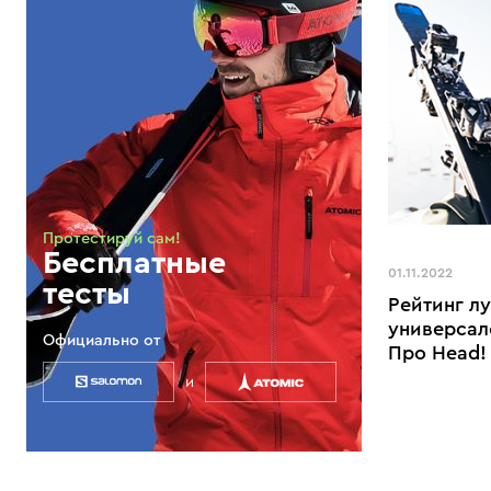
Протестируй сам!
Бесплатные
01.11.2022
тесты
Рейтинг л
универсал
Официально от
Про Head!
и