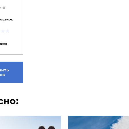
ИНГ
 оценок
ывов
вить
ыв
сно: