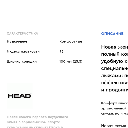
ХАРАКТЕРИСТИКИ
ОПИСАНИЕ
Назначение
Комфортные
Новая жен
Индекс жесткости
95
полный ко
удобную ко
Ширина колодки
100 мм (25,5)
специальн
лыжами: п
эффективн
и продвин
Комфорт класс
эргономичной 
спуске, но и 
После своего первого неудачного
опыта в горнолыжном спорте –
Новая схема 
кувыркании на склонах Стоув в