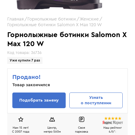
Главная
Горнолыжные ботинки
Женские
Горнолыжные ботинки Salomon X Max 120 W
Горнолыжные ботинки Salomon X
Max 120 W
Код товара:
36736
Уже купили 7 раз
Продано!
Товар закончился
Узнать
Подобрать замену
о поступлении
Нам 15 лет!
Центр,
Своя
Наш рейтинг
C 2007 года
метро 560м
парковка
4.9/
5