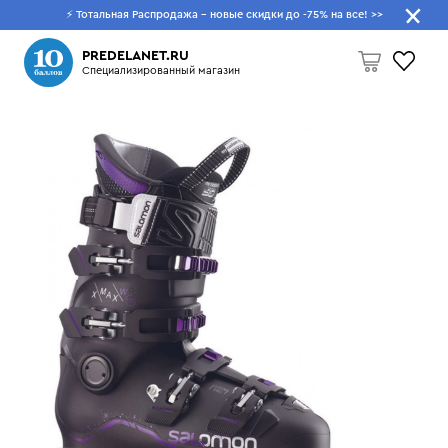
⚡ Тотальная Распродажа - новые скидки до -75% на все!
>>
Что будем искать?
PREDELANET.RU
Специализированный магазин
Пусто