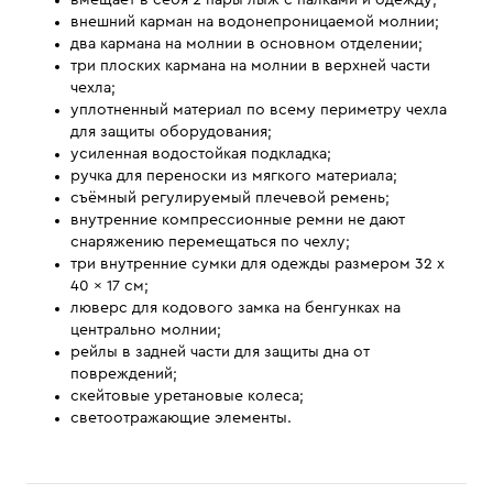
вмещает в себя 2 пары лыж с палками и одежду;
внешний карман на водонепроницаемой молнии;
два кармана на молнии в основном отделении;
три плоских кармана на молнии в верхней части
чехла;
уплотненный материал по всему периметру чехла
для защиты оборудования;
усиленная водостойкая подкладка;
ручка для переноски из мягкого материала;
съёмный регулируемый плечевой ремень;
внутренние компрессионные ремни не дают
снаряжению перемещаться по чехлу;
три внутренние сумки для одежды размером 32 x
40 x 17 см;
люверс для кодового замка на бенгунках на
центрально молнии;
рейлы в задней части для защиты дна от
повреждений;
скейтовые уретановые колеса;
светоотражающие элементы.