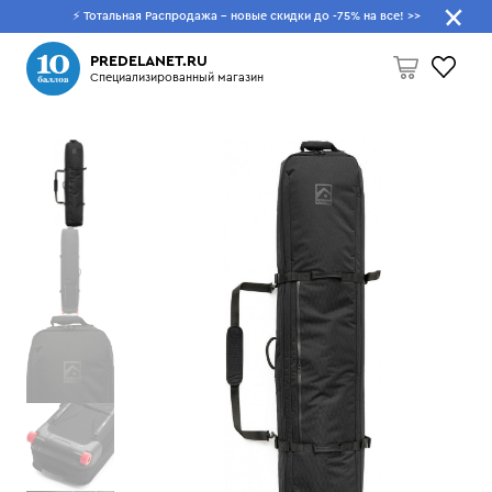
⚡ Тотальная Распродажа - новые скидки до -75% на все!
>>
Что будем искать?
PREDELANET.RU
Специализированный магазин
Пусто