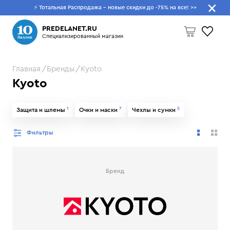
⚡ Тотальная Распродажа - новые скидки до -75% на все!
>>
Что будем искать?
PREDELANET.RU
Специализированный магазин
Главная
Бренды
Kyoto
Пусто
Kyoto
1
7
5
Защита и шлемы
Очки и маски
Чехлы и сумки
Фильтры
Бренд