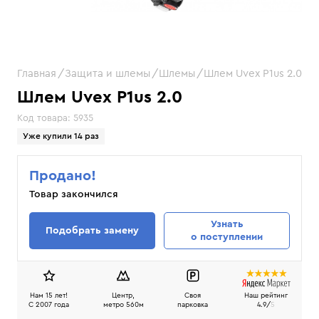
Главная
Защита и шлемы
Шлемы
Шлем Uvex P1us 2.0
Шлем Uvex P1us 2.0
Код товара:
5935
Уже купили 14 раз
Продано!
Товар закончился
Узнать
Подобрать замену
о поступлении
Нам 15 лет!
Центр,
Своя
Наш рейтинг
C 2007 года
метро 560м
парковка
4.9/
5