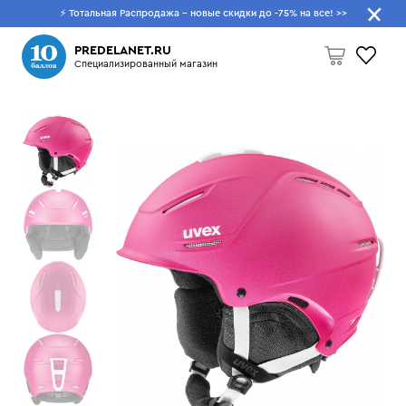
⚡ Тотальная Распродажа - новые скидки до -75% на все!
>>
Что будем искать?
PREDELANET.RU
Специализированный магазин
Пусто