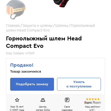
Главная
Защита и шлемы
Шлемы
Горнолыжный
шлем Head Compact Evo
Горнолыжный шлем Head
Compact Evo
Код товара:
47069
Продано!
Товар закончился
Узнать
Подобрать замену
о поступлении
Нам 15 лет!
Центр,
Своя
Наш рейтинг
C 2007 года
метро 560м
парковка
4.9/
5