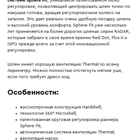
системе Sphere Fit
, уникальной патентованной HEAD
регулировке, позволяющей центрировать шлем точно по
макушке головы, вращая регулировочное колесо на
затылке. Это дает реально очень удобную посадку шлема
и высокий уровень комфорта. Sphere Fit уже несколько
лет применяется на более дорогих шлемах серии RADAR,
которые забрали в свое время премии Red Dot, Plus X и
ISPO прежде всего за счет этой инновационной
регулировки.
Шлем имеет хорошую вентиляцию Thermal по всему
периметру. Можно полностью отстегнуть мягкие уши,
если того требует дресс-код.
Особенности:
высокопрочная конструкция Hardshell;
технология 360° Microshell;
патентованная круговая регулировка размера
Sphere Fit;
автоматическая система вентиляции Thermal;
вентиляция маски;