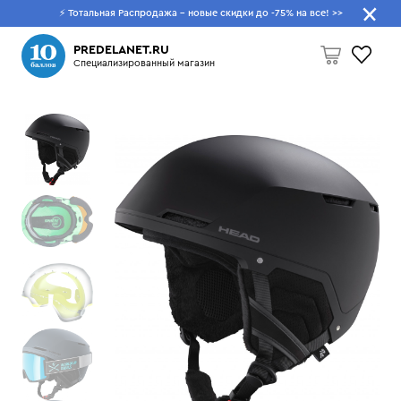
⚡ Тотальная Распродажа - новые скидки до -75% на все!
>>
Что будем искать?
PREDELANET.RU
Специализированный магазин
Пусто