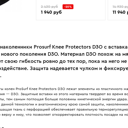
2 430 руб
14 930 р
-20%
1 940 руб
11 940
аколенники Prosurf Knee Protectors D3O с вставк
 нового поколения D3O. Материал D3O похож на м
т свою гибкость ровно до тех пор, пока на него не
оздействие. Защита надевается чулком и фиксиру
.
ы колен ProSurf Knee Protectors D3O лежат элементы из пластичного м
ния — D3O. Защитные вставки из этого материала твердеют во время во
илы, тем самым поглощая больше половины кинетической энергии удара.
 данной технологии и анатомическому крою самой защиты, наколенники
ышащая ткань с перфорацией обеспечивает правильную терморегуляцию
 верху и низу, что позволяет откорректировать плотность посадки на но