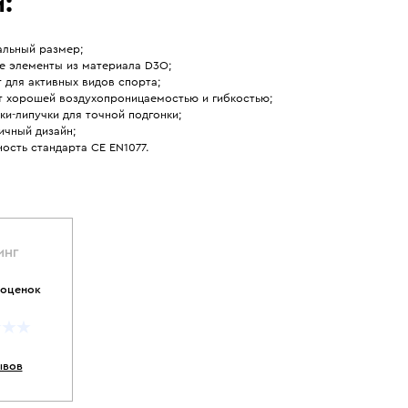
:
альный размер;
е элементы из материала D3O;
 для активных видов спорта;
т хорошей воздухопроницаемостью и гибкостью;
ки-липучки для точной подгонки;
ичный дизайн;
ость стандарта CE EN1077.
ИНГ
 оценок
ывов