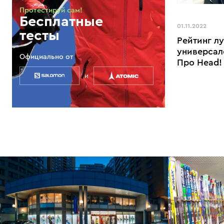
Протестируй сам!
Бесплатные
01.11.2022
тесты
Рейтинг л
универсал
Официально от
Про Head!
и