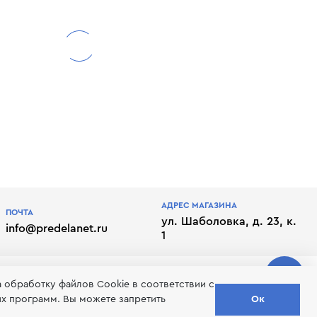
АДРЕС МАГАЗИНА
ПОЧТА
ул. Шаболовка, д. 23, к.
info@predelanet.ru
1
а обработку файлов Сookie в соответствии с
их программ. Вы можете запретить
Ок
лате
Отписаться от рассылки