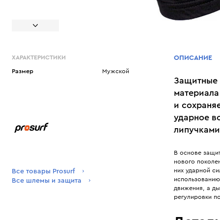
ХАРАКТЕРИСТИКИ
ОПИСАНИЕ
Размер
Мужской
Защитные н
материала
и сохраняе
ударное в
липучками
В основе защит
нового поколе
них ударной с
Все товары Prosurf
использованию
Все шлемы и защита
движения, а д
регулировки по