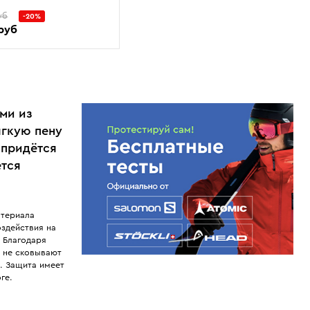
уб
-20%
 руб
ами из
ягкую пену
 придётся
ется
атериала
здействия на
 Благодаря
 не сковывают
. Защита имеет
ге.