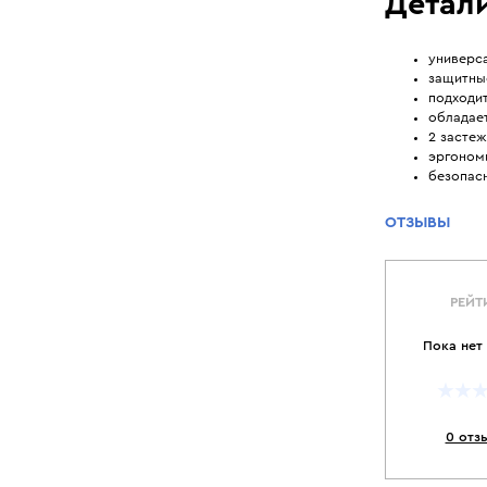
Детали
универс
защитны
подходит
обладае
2 застеж
эргоном
безопасн
ОТЗЫВЫ
РЕЙТ
Пока нет
0 отз