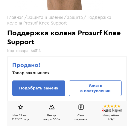
Главная
Защита и шлемы
Защита
Поддержка
колена Prosurf Knee Support
Поддержка колена Prosurf Knee
Support
Код товара:
46514
Продано!
Товар закончился
Узнать
Подобрать замену
о поступлении
Нам 15 лет!
Центр,
Своя
Наш рейтинг
C 2007 года
метро 560м
парковка
4.9/
5