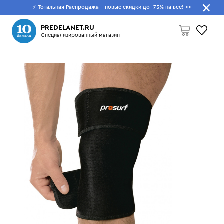
⚡ Тотальная Распродажа - новые скидки до -75% на все!
>>
Что будем искать?
PREDELANET.RU
Специализированный магазин
Пусто