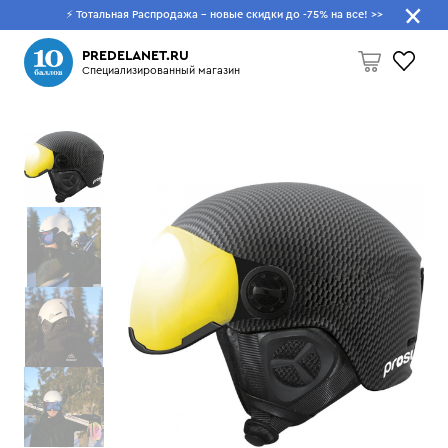
⚡ Тотальная Распродажа - новые скидки до -75% на все!
>>
Что будем искать?
PREDELANET.RU
Специализированный магазин
Пусто