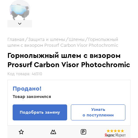
Главная
Защита и шлемы
Шлемы
Горнолыжный
шлем с визором Prosurf Carbon Visor Photochromic
Горнолыжный шлем с визором
Prosurf Carbon Visor Photochromic
Код товара:
46510
Продано!
Товар закончился
Узнать
Подобрать замену
о поступлении