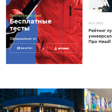
Протестируй сам!
Бесплатные
01.11.2022
тесты
Рейтинг л
универсал
Официально от
Про Head!
и