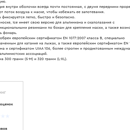
цию.
ия внутри оболочки всегда почти постоянная, с двумя передними прор
т поток воздуха к маске, чтобы избежать ее запотевания.
 фиксируется легко, быстро и безопасно.
 носке, Ice имеет свою версию для альпинизма и скалолазания с
нкциональными резинками по бокам для крепления маски, а также воз
ь фонарь.
обрен европейским сертификатом EN 1077:2007 класса B, специально
аченным для катания на лыжах, а также европейским сертификатом EN 1
зма и сертификатом UIAA 106, более строгим и продиктованным междун
альпинистских ассоциаций.
а 300 грамм (S-M) и 320 грамм (L-XL).
ИНГ
 оценок
ывов