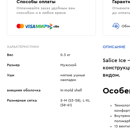
Способы оплаты
Гаранти
Оплачивайте заказ удобным вам
Отмените 
способом и в любое время
до оплат
Обме
ХАРАКТЕРИСТИКИ
ОПИСАНИЕ
Вес
0.3 кг
Salice Ic
Размер
Мужской
конструкц
видом.
Уши
мягкие ушные
накладки
Особе
внешняя оболочка
In-mold shell
Размерная сетка
S–M (53-58), L–XL
(58-61)
Техноло
комфорт
Внутрен
поликар
13 вент