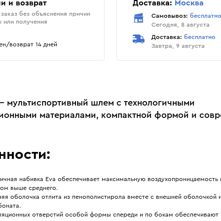
и и возврат
Доставка:
Москва
заказ без объяснения причин
Самовывоз:
бесплатн
ы или получения
Сегодня, 8 августа
Доставка:
бесплатно
н/возврат 14 дней
Завтра, 9 августа
e — мультиспортивный шлем с технологичными
ионными материалами, компактной формой и сов
нности:
гичная набивка Eva обеспечивает максимальную воздухопроницаемость 
ом выше среднего.
няя оболочка отлита из пенополистирола вместе с внешней оболочкой 
боната.
иляционных отверстий особой формы спереди и по бокам обеспечивают