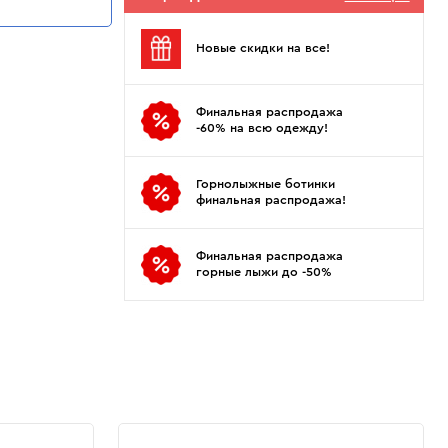
Показать еще
Sportalm
Wind X-Treme
авнения и
Spyder
X-Bionic
Новые скидки на все!
 Рекомендации
Stayer
X-Socks
Stockli
Zanier
Финальная распродажа
Suunto
Zerorh+
-60% на всю одежду!
Tecnica
Посмотреть все
Terror
Горнолыжные ботинки
финальная распродажа!
The North Face
Therm-ic
Финальная распродажа
горные лыжи до -50%