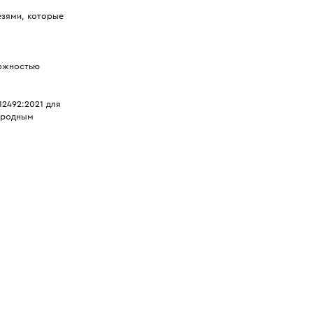
езями, которые
можностью
2492:2021 для
ародным