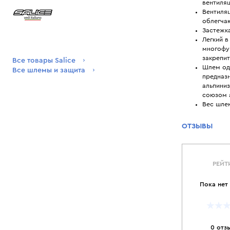
вентиля
Вентиляц
облегчаю
Застежка
Легкий в
многофу
закрепит
Все товары Salice
Шлем од
Все шлемы и защита
предназн
альпини
союзом 
Вес шлем
ОТЗЫВЫ
РЕЙТ
Пока нет
0 отз