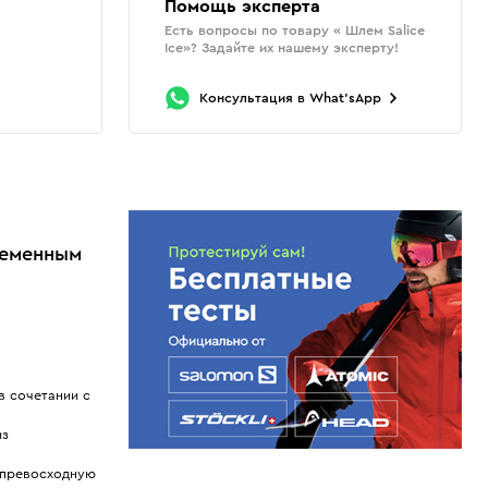
Помощь эксперта
Есть вопросы по товару « Шлем Salice
о
Ice»? Задайте их нашему эксперту!
Консультация
в
What'sApp
ременным
в сочетании с
из
 превосходную