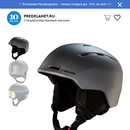
⚡ Тотальная Распродажа - новые скидки до -75% на все!
>>
Что будем искать?
PREDELANET.RU
Специализированный магазин
Пусто