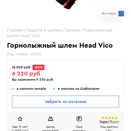
Все акции
Главная
Защита и шлемы
Шлемы
Горнолыжный
шлем Head Vico
Горнолыжный шлем Head Vico
Код товара:
42885
15 550 руб
-60%
6 220 руб
Вы экономите 9 330 руб
в наличии онлайн
в наличии на Шаболовке
Забрать из магазина
Нам 15 лет!
Центр,
Своя
Наш рейтинг
C 2007 года
метро 560м
парковка
4.9/
5