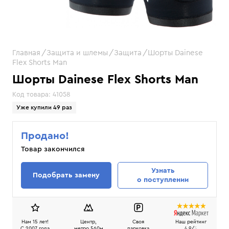
Главная
Защита и шлемы
Защита
Шорты Dainese
Flex Shorts Man
Шорты Dainese Flex Shorts Man
Код товара:
41058
Уже купили 49 раз
Продано!
Товар закончился
Узнать
Подобрать замену
о поступлении
Нам 15 лет!
Центр,
Своя
Наш рейтинг
C 2007 года
метро 560м
парковка
4.9/
5