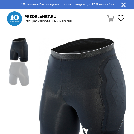
⚡ Тотальная Распродажа - новые скидки до -75% на все!
>>
Что будем искать?
PREDELANET.RU
Специализированный магазин
Пусто