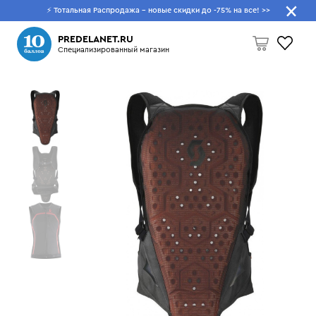
⚡ Тотальная Распродажа - новые скидки до -75% на все!
>>
Что будем искать?
PREDELANET.RU
Специализированный магазин
Пусто