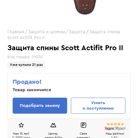
Главная
Защита и шлемы
Защита
Защита спины
Scott Actifit Pro II
Защита спины Scott Actifit Pro II
Код товара:
39230
Уже купили 21 раз
Продано!
Товар закончился
Узнать
Подобрать замену
о поступлении
Нам 15 лет!
Центр,
Своя
Наш рейтинг
C 2007 года
метро 560м
парковка
4.9/
5