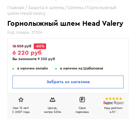
Главная
Защита и шлемы
Шлемы
Горнолыжный
шлем Head Valery
Горнолыжный шлем Head Valery
Код товара:
37004
15 550 руб
-60%
6 220 руб
Вы экономите 9 330 руб
в наличии онлайн
в наличии на Шаболовке
Забрать из магазина
Нам 15 лет!
Центр,
Своя
Наш рейтинг
C 2007 года
метро 560м
парковка
4.9/
5