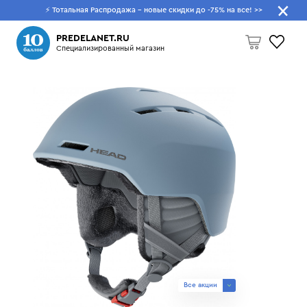
⚡ Тотальная Распродажа - новые скидки до -75% на все!
>>
Что будем искать?
PREDELANET.RU
Специализированный магазин
Пусто
Все акции