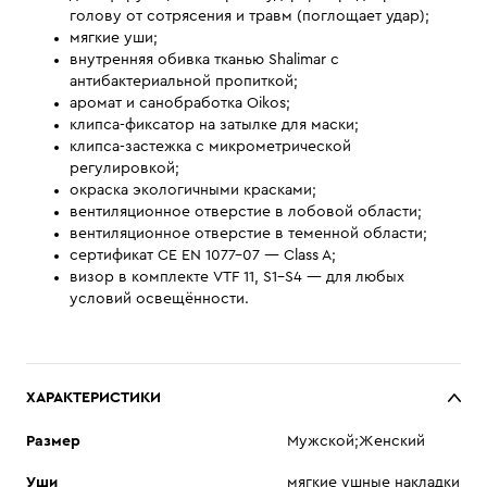
голову от сотрясения и травм (поглощает удар);
мягкие уши;
внутренняя обивка тканью Shalimar с
антибактериальной пропиткой;
аромат и санобработка Oikos;
клипса-фиксатор на затылке для маски;
клипса-застежка с микрометрической
регулировкой;
окраска экологичными красками;
вентиляционное отверстие в лобовой области;
вентиляционное отверстие в теменной области;
сертификат CE EN 1077-07 — Class A;
визор в комплекте VTF 11, S1–S4 — для любых
условий освещённости.
ХАРАКТЕРИСТИКИ
Размер
Мужской;Женский
Уши
мягкие ушные накладки