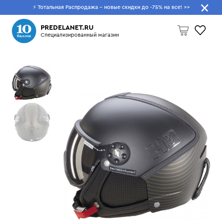
⚡ Тотальная Распродажа - новые скидки до -75% на все!
>>
Что будем искать?
PREDELANET.RU
Специализированный магазин
Пусто