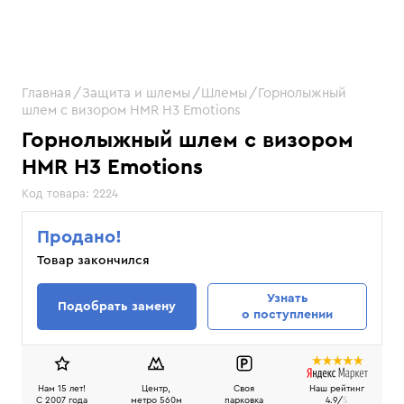
Главная
Защита и шлемы
Шлемы
Горнолыжный
шлем с визором HMR H3 Emotions
Горнолыжный шлем с визором
HMR H3 Emotions
Код товара:
2224
Продано!
Товар закончился
Узнать
Подобрать замену
о поступлении
Нам 15 лет!
Центр,
Своя
Наш рейтинг
C 2007 года
метро 560м
парковка
4.9/
5