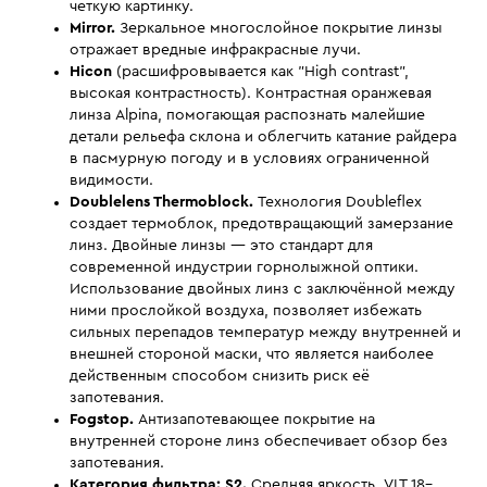
четкую картинку.
Mirror.
Зеркальное многослойное покрытие линзы
отражает вредные инфракрасные лучи.
Hicon
(расшифровывается как "High contrast",
высокая контрастность). Контрастная оранжевая
линза Alpina, помогающая распознать малейшие
детали рельефа склона и облегчить катание райдера
в пасмурную погоду и в условиях ограниченной
видимости.
Doublelens Thermoblock.
Технология Doubleflex
создает термоблок, предотвращающий замерзание
линз. Двойные линзы — это стандарт для
современной индустрии горнолыжной оптики.
Использование двойных линз с заключённой между
ними прослойкой воздуха, позволяет избежать
сильных перепадов температур между внутренней и
внешней стороной маски, что является наиболее
действенным способом снизить риск её
запотевания.
Fogstop.
Антизапотевающее покрытие на
внутренней стороне линз обеспечивает обзор без
запотевания.
Категория фильтра:
S2.
Средняя яркость, VLT 18–