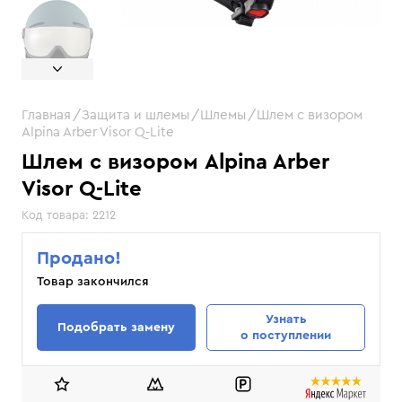
Главная
Защита и шлемы
Шлемы
Шлем с визором
Alpina Arber Visor Q-Lite
Шлем с визором Alpina Arber
Visor Q-Lite
Код товара:
2212
Продано!
Товар закончился
Узнать
Подобрать замену
о поступлении