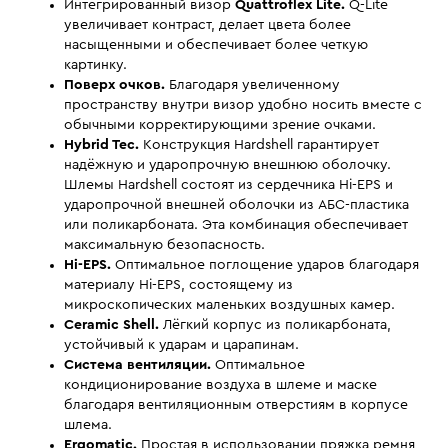
Интегрированный визор
Quattroflex Lite.
Q-Lite
увеличивает контраст, делает цвета более
насыщенными и обеспечивает более четкую
картинку.
Поверх очков.
Благодаря увеличенному
пространству внутри визор удобно носить вместе с
обычными корректирующими зрение очками.
Hybrid Tec.
Конструкция Hardshell гарантирует
надёжную и ударопрочную внешнюю оболочку.
Шлемы Hardshell состоят из сердечника Hi-EPS и
ударопрочной внешней оболочки из АБС-пластика
или поликарбоната. Эта комбинация обеспечивает
максимальную безопасность.
Hi-EPS.
Оптимальное поглощение ударов благодаря
материалу Hi-EPS, состоящему из
микроскопических маленьких воздушных камер.
Ceramic Shell.
Лёгкий корпус из поликарбоната,
устойчивый к ударам и царапинам.
Система вентиляции.
Оптимальное
кондиционирование воздуха в шлеме и маске
благодаря вентиляционным отверстиям в корпусе
шлема.
Ergomatic.
Простая в использовании пряжка ремня,