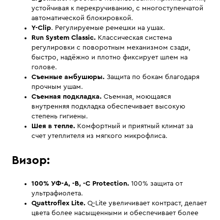
устойчивая к перекручиванию, с многоступенчатой ​​
автоматической блокировкой.
Y-Clip
. Регулируемые ремешки на ушах.
Run System Classic.
Классическая система
регулировки с поворотным механизмом сзади,
быстро, надёжно и плотно фиксирует шлем на
голове.
Съемные амбушюры.
Защита по бокам благодаря
прочным ушам.
Съемная подкладка.
Съемная, моющаяся
внутренняя подкладка обеспечивает высокую
степень гигиены.
Шея в тепле.
Комфортный и приятный климат за
счет утеплителя из мягкого микрофлиса.
Визор:
100% УФ-A, -B, -C Protection.
100% защита от
ультрафиолета.
Quattroflex Lite.
Q-Lite увеличивает контраст, делает
цвета более насыщенными и обеспечивает более