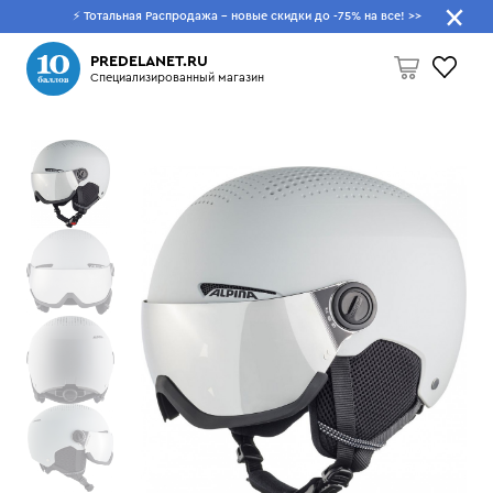
⚡ Тотальная Распродажа - новые скидки до -75% на все!
>>
Что будем искать?
PREDELANET.RU
Специализированный магазин
Пусто