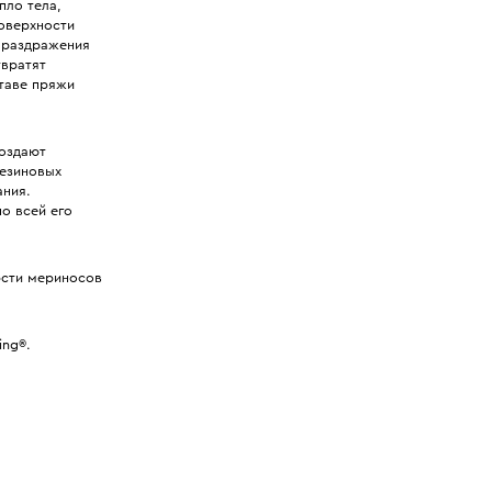
пло тела,
поверхности
т раздражения
твратят
ставе пряжи
создают
резиновых
ания.
о всей его
рсти мериносов
ing®.