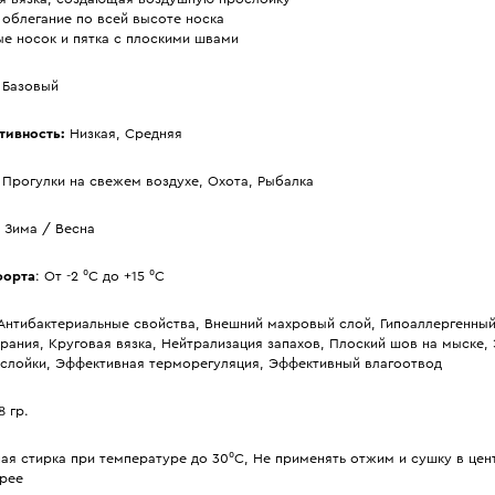
 облегание по всей высоте носка
е носок и пятка с плоскими швами
: Базовый
тивность:
Низкая, Средняя
: Прогулки на свежем воздухе, Охота, Рыбалка
/ Зима / Весна
форта
: От -2 ⁰С до +15 ⁰С
 Антибактериальные свойства, Внешний махровый слой, Гипоаллергенный
рания, Круговая вязка, Нейтрализация запахов, Плоский шов на мыске,
слойки, Эффективная терморегуляция, Эффективный влагоотвод
8 гр.
ная стирка при температуре до 30⁰С, Не применять отжим и сушку в цен
арее