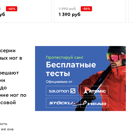
б
1 990 руб
-40%
-30%
руб
1 390 руб
 серии
ых ног в
 решают
ии
 до
ние ног по
осовой
рсти
 же она