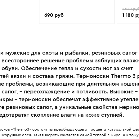
1 960 ру
690 руб
1 180 
и мужские для охоты и рыбалки, резиновых сапог
- всестороннее решение проблемы зябнущих влажн
обуви. Обеспечение тепла и сухости ног за счет
тей вязки и состава пряжи. Термоноски Thermo 3
ые проблемы, возникающие при длительном ношен
 сапог, – переохлаждение и потливость. Высокие –
икры – термоноски обеспечат эффективное утепле
те резиновых сапог, а уникальные свойства мерин
едотвратят скопление влаги на коже ступней.
сков «Thermo3» состоит из преобладающего процента натуральной ше
нкорунных овец. Такая шерсть считается самой теплой в мире, и к тому