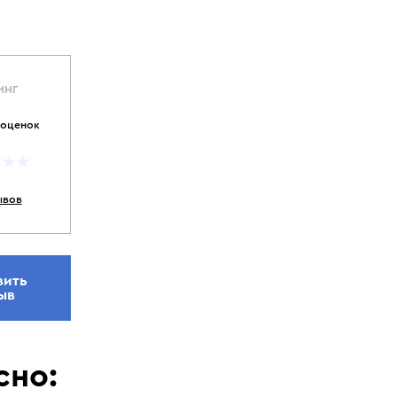
ИНГ
 оценок
ывов
вить
ыв
сно: