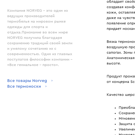
обладает свойс
создавая комф
Компания NORVEG – это один из
кожи, оставляя
ведущих производителей
даже на чувств
термобелья на мировом рынке
появление опр
одежды для спорта и
придает носкам
отдыха.Признание во всем мире
NORVEG получила благодаря
Вязка термоно
сохранению традиций своей земли
воздушную про
и умелому сочетанию их с
сапогах. Зоны 
современностью. Один из главных
Анатомическая 
постулатов философии компании –
высоте.
«Все гениальное – просто».
Продукт произ
Все товары Norveg
от концерна Sch
Все термоноски
Качество шерст
Преобла
Сохранен
Мгновен
Защита о
Увеличен
Махрова