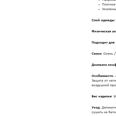
Плотное
Усиленны
Слой одежды
Физическая ак
Подходит для
Сезон
: Осень 
Диапазон ком
Особенности
:
Защита от нати
воздушной про
Вес изделия
: 8
Уход
: Деликат
сушить на бат