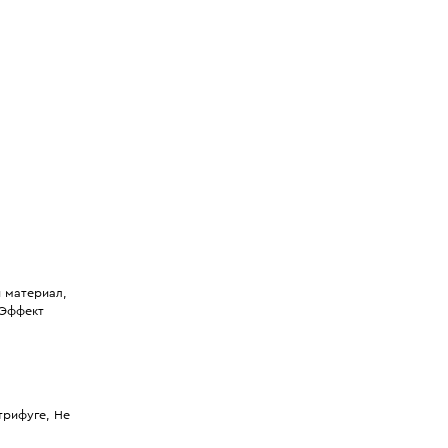
 материал,
 Эффект
трифуге, Не