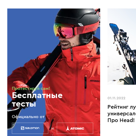
Протестируй сам!
Бесплатные
01.11.2022
тесты
Рейтинг л
универсал
Официально от
Про Head!
и