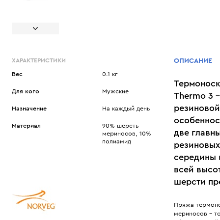
ХАРАКТЕРИСТИКИ
ОПИСАНИЕ
Вес
0.1 кг
Термоноск
Для кого
Мужские
Thermo 3 
резиновой 
Назначение
На каждый день
особеннос
Материал
90% шерсть
две главн
мериносов, 10%
полиамид
резиновых
середины 
всей высо
шерсти пр
Пряжа термоно
мериносов – то