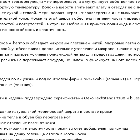
твом терморегуляции – не перегревает, а аккумулирует собственное те
ортную температуру. Волокна шерсти впитывают влагу и отводят ее с 
 ее сухой и теплой. Мериносовая шерсть гипоаллергенна и не вызывае
ительной коже. Носки из этой шерсти обеспечат гигиеничность и предо
елостей и потертостей на ступнях. Небольшая примесь полиамида в со
 износостойкость и эластичность.
сков «Thermo3» обладает махровым плетением нитей. Махровые петли 
слойку, обеспечивая дополнительное утепление и микровентиляцию в 
пятки и пальцев усилены полиамидной нитью для предотвращения истир
резинка не пережимает сосудов, но надежно фиксирует на ноге носок п
веден по лицензии и под контролем фирмы NRG GmbH (Германия) из ше
oeller (Австрия).
и в изделии подтверждено сертификатами Oeko-Tex®Standart100 и blues
дание натуральной мериносовой шерсти в составе пряжи
ие тепла в обуви без перегрева ног
ное отведение влаги от кожи
т истирания и эластичность пряжи за счет добавления полиамида
ная на длину голенища сапога высота носка
я вязка, создающая воздушную прослойку