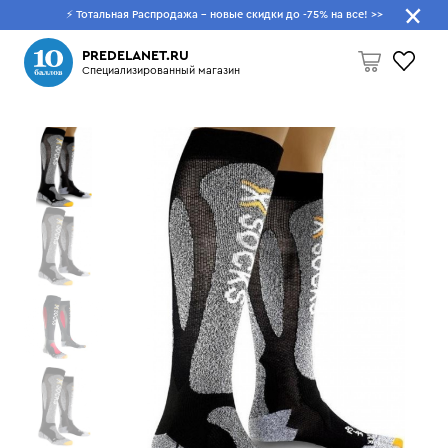
⚡ Тотальная Распродажа - новые скидки до -75% на все!
>>
Что будем искать?
PREDELANET.RU
Специализированный магазин
Пусто