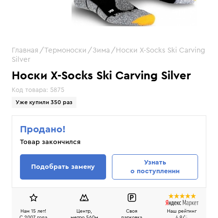
Главная
Термоноски
Зима
Носки X-Socks Ski Carving
Silver
Носки X-Socks Ski Carving Silver
Код товара:
5875
Уже купили 350 раз
Продано!
Товар закончился
Узнать
Подобрать замену
о поступлении
Нам 15 лет!
Центр,
Своя
Наш рейтинг
C 2007 года
метро 560м
парковка
4.9/
5