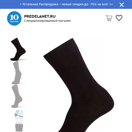
⚡ Тотальная Распродажа - новые скидки до -75% на все!
>>
Что будем искать?
PREDELANET.RU
Специализированный магазин
Пусто