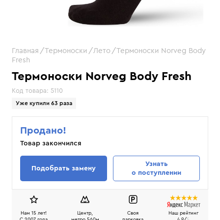
Главная
Термоноски
Лето
Термоноски Norveg Body
Fresh
Термоноски Norveg Body Fresh
Код товара:
5110
Уже купили 63 раза
Продано!
Товар закончился
Узнать
Подобрать замену
о поступлении
Нам 15 лет!
Центр,
Своя
Наш рейтинг
C 2007 года
метро 560м
парковка
4.9/
5