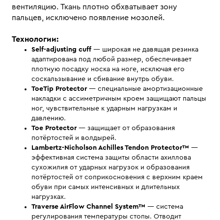
вентиляцию. Ткань плотно обхватывает зону
пальцев, исключено появление мозолей.
Технологии:
Self-adjusting cuff
— широкая не давящая резинка
адаптирована под любой размер, обеспечивает
плотную посадку носка на ноге, исключая его
соскальзывание и сбивание внутрь обуви.
ToeTip Protector
— специальные амортизационные
накладки с ассиметричным кроем защищают пальцы
ног, чувствительные к ударным нагрузкам и
давлению.
Toe Protector
— защищает от образования
потёртостей и волдырей.
Lambertz-Nicholson Achilles Tendon Protector™
—
эффективная система защиты области ахиллова
сухожилия от ударных нагрузок и образования
потёртостей от соприкосновения с верхним краем
обуви при самых интенсивных и длительных
нагрузках.
Traverse AirFlow Channel System™
— система
регулирования температуры стопы. Отводит