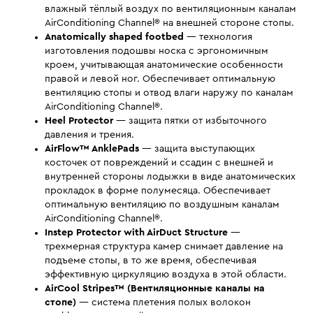
влажный тёплый воздух по вентиляционным каналам
AirConditioning Channel® на внешней стороне стопы.
Anatomically shaped footbed
— технология
изготовления подошвы носка с эргономичным
кроем, учитывающая анатомические особенности
правой и левой ног. Обеспечивает оптимальную
вентиляцию стопы и отвод влаги наружу по каналам
AirConditioning Channel®.
Heel Protector
— защита пятки от избыточного
давления и трения.
AirFlow™ AnklePads
— защита выступающих
косточек от повреждений и ссадин с внешней и
внутренней стороны лодыжки в виде анатомических
прокладок в форме полумесяца. Обеспечивает
оптимальную вентиляцию по воздушным каналам
AirConditioning Channel®.
Instep Protector with AirDuct Structure
—
трехмерная структура камер снимает давление на
подъеме стопы, в то же время, обеспечивая
эффективную циркуляцию воздуха в этой области.
AirCool Stripes™ (Вентиляционные каналы на
стопе)
— система плетения полых волокон