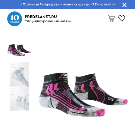
⚡ Тотальная Распродажа - новые скидки до -75% на все!
>>
Что будем искать?
PREDELANET.RU
Специализированный магазин
Пусто