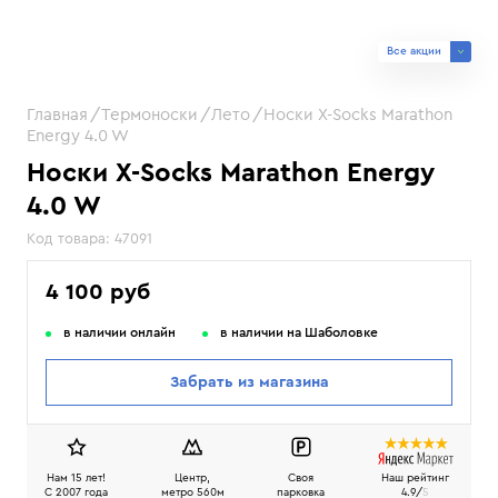
Все акции
Главная
Термоноски
Лето
Носки X-Socks Marathon
Energy 4.0 W
Носки X-Socks Marathon Energy
4.0 W
Код товара:
47091
4 100 руб
в наличии онлайн
в наличии на Шаболовке
Забрать из магазина
Нам 15 лет!
Центр,
Своя
Наш рейтинг
C 2007 года
метро 560м
парковка
4.9/
5