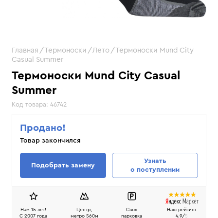
Главная
Термоноски
Лето
Термоноски Mund City
Casual Summer
Термоноски Mund City Casual
Summer
Код товара:
46742
Продано!
Товар закончился
Узнать
Подобрать замену
о поступлении
Нам 15 лет!
Центр,
Своя
Наш рейтинг
C 2007 года
метро 560м
парковка
4.9/
5