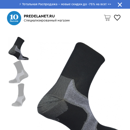
⚡ Тотальная Распродажа - новые скидки до -75% на все!
>>
Что будем искать?
PREDELANET.RU
Специализированный магазин
Пусто