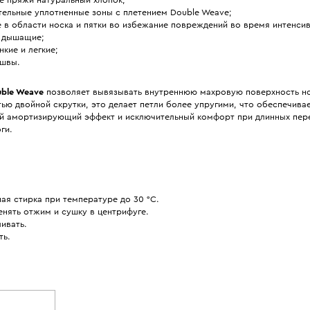
тельные уплотненные зоны с плетением Double Weave;
 в области носка и пятки во избежание повреждений во время интенсив
и дышащие;
нкие и легкие;
 швы.
ble Weave
позволяет вывязывать внутреннюю махровую поверхность н
ью двойной скрутки, это делает петли более упругими, что обеспечива
й амортизирующий эффект и исключительный комфорт при длинных пер
ги.
ая стирка при температуре до 30 °С.
нять отжим и сушку в центрифуге.
ивать.
ть.