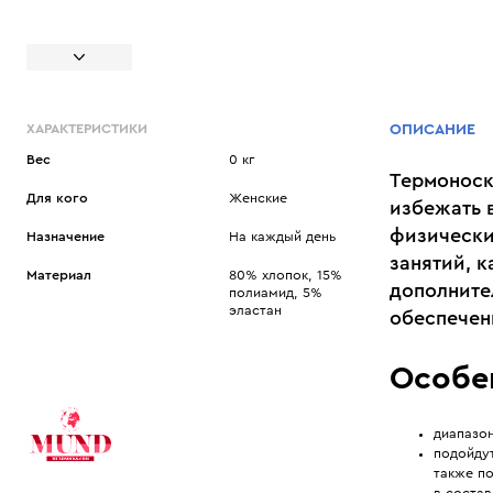
ХАРАКТЕРИСТИКИ
ОПИСАНИЕ
Вес
0 кг
Термоноск
Для кого
Женские
избежать 
физически
Назначение
На каждый день
занятий, к
Материал
80% хлопок, 15%
дополните
полиамид, 5%
эластан
обеспечен
Особе
диапазон
подойдут
также по
в состав