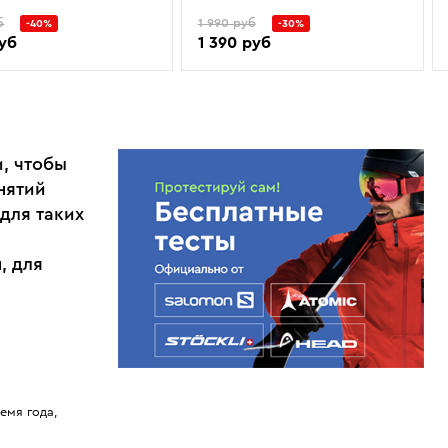
б
1 990 руб
-40%
-30%
руб
1 390 руб
, чтобы
нятий
для таких
, для
емя года,