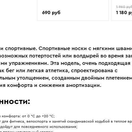
1 960 ру
690 руб
1 180 
и спортивные. Спортивные носки с мягкими швами
возможных потертостей или волдырей во время за
ми упражнениями. Эта модель, очень подходящая 
ак бег или легкая атлетика, спроектирована с
льным утолщением, созданным двойным плетением
ия комфорта и снижения амортизации.
нности:
 комфорта: от 0 °С до +20 °С;
 для фитнеса, велоспорта и занятий скандинавской ходьбой в теплое вр
дойдут для повседневного использования;
е пряжи натуральный хлопок;