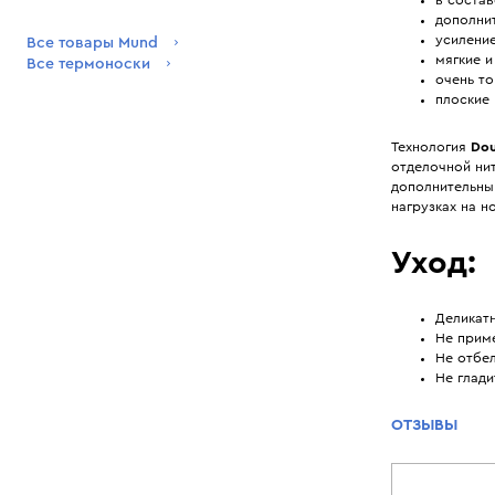
дополни
усиление
Все товары Mund
мягкие 
Все термоноски
очень то
плоские
Технология
Dou
отделочной нит
дополнительны
нагрузках на но
Уход:
Деликатн
Не приме
Не отбел
Не глади
ОТЗЫВЫ