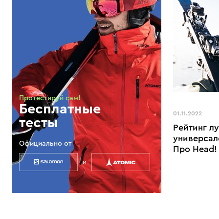
Протестируй сам!
Бесплатные
01.11.2022
тесты
Рейтинг л
универсал
Официально от
Про Head!
и