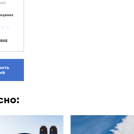
ИНГ
 оценок
ывов
вить
ыв
сно: