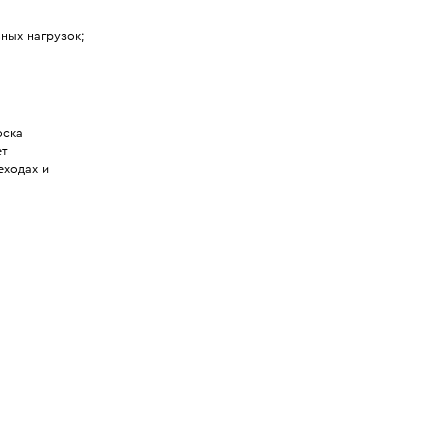
ных нагрузок;
оска
ет
еходах и