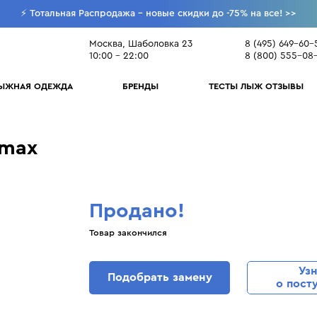
⚡ Тотальная Распродажа - новые скидки до -75% на все!
>>
Москва, Шаболовка 23
8 (495) 649-60-
10:00 - 22:00
8 (800) 555-08
ЫЖНАЯ ОДЕЖДА
БРЕНДЫ
ТЕСТЫ ЛЫЖ ОТЗЫВЫ
ДЕТСКОЕ
ДЕТСКАЯ
БРЕНДЫ
БРЕНДЫ
lmax
А ПО МОСКВЕ
ПОДМОСКОВЬЕ
Горные лыжи
Куртки
HMR
Alpina
Atomic
Molo
 *
ый сервис
Все лыжи тестируем сами
Пусто
Горнолыжные ботинки
Брюки
Holmenkol
Atomic
Craft
Montbell
ивидуальные
Отзывы
Защита и шлемы
Комбинезоны
Icepeak
Dainese
Dainese
Movement
Бесплатно
ы
экспертов
Продано!
аш заказ по Москве в течение
при заказе товаров без скидк
Очки и маски
Средний слой
Indigo
Dragon
Descente
Mund
и заказе до 20.00
7000 руб
НЕЕ
ПОДРОБНЕЕ
Горнолыжные палки
Перчатки и рукавицы
Jack Wolfskin
Elan
Goldbergh
Newland
Товар закончился
250 руб + 10 руб/км о
 МКАД, вес до 10 кг
Шапки и шарфы
Janus
HMR
Head
Norveg
в остальных случаях
Термобелье
Kamik
Head
Kjus
Oakley
Уз
Подобрать замену
о пост
Термоноски
Kask
Indigo
Norveg
Odlo
ПОДРОБНЕЕ О СПОСОБАХ ДОСТАВКИ
Обувь
Kjus
Odlo
Ogso