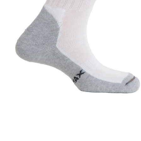
РЕКОМЕНДУЕМ
Bolle
Fischer
Горные лыжи 2021. Рейтинг, Топ 10 лучших
Лучшие универс
Brubeck
Giro
универсальных лыж от команды тестеров "10
Head e Titan + 
BTrace
Goldbergh
баллов."
тестеров.
Buff
Goldwin
Casco
Guahoo
Cober
Halti
Comfort (Ultramax)
Head
Coolcasc
Hestra
CP
High Society