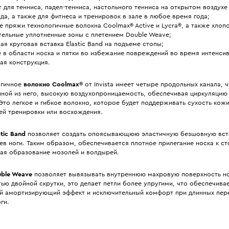
 для тенниса, падел-тенниса, настольного тенниса на открытом воздухе
да, а также для фитнеса и тренировок в зале в любое время года;
е пряжи технологичные волокна Coolmax® Active и Lycra®, а также хлопо
тельные уплотненные зоны с плетением Double Weave;
ая круговая вставка Elastic Band на подъеме стопы;
 в области носка и пятки во избежание повреждений во время интенсив
ая конструкция.
огичное
волокно Coolmax®
от Invista имеет четыре продольных канала, 
нной из него, высокую воздухопроницаемость, обеспечивая циркуляцию
Это легкое и гибкое волокно, которое будет поддерживать сухость кож
ей тренировки или восхождения.
stic Band
позволяет создать опоясывающюю эластичную безшовную вста
ев ноги. Таким образом, обеспечивается плотное прилегание носка к ст
чая образование мозолей и волдырей.
ble Weave
позволяет вывязывать внутреннюю махровую поверхность н
ью двойной скрутки, это делает петли более упругими, что обеспечива
й амортизирующий эффект и исключительный комфорт при длинных пер
ги.