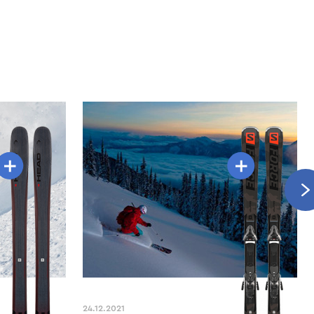
HEAD
STOCKLI
V-Shape V10
Stormrider 88
Kore 99
Laser AX
Supershape e-Titan (170)
Laser AR
STOCKLI
HEAD
Supershape e-Rally
Stormrider 88
Kore 99
ATOMIC
SALOMON
Vantage 82 TI
S/Force Fx.80
Vantage 79 Ti
S/Force Ti.80 (170)
S/Force 11
24.12.2021