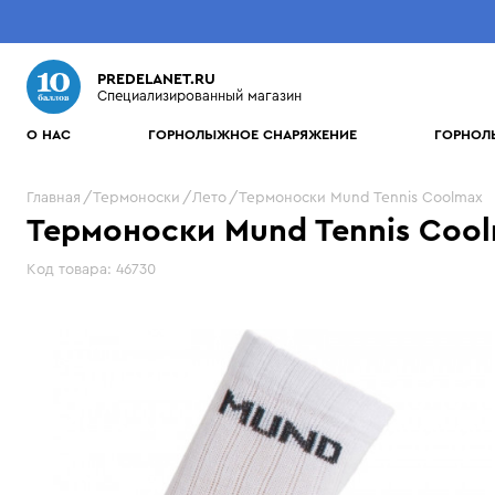
PREDELANET.RU
Специализированный магазин
О НАС
ГОРНОЛЫЖНОЕ СНАРЯЖЕНИЕ
ГОРНОЛ
Что будем искать?
Главная
Термоноски
Лето
Термоноски Mund Tennis Coolmax
ГОРНЫЕ ЛЫЖИ
ЖЕНСКАЯ
БРЕНДЫ
ГОРНОЛЫЖНЫЕ БОТИНКИ
МУЖСКАЯ
Термоноски Mund Tennis Coo
МОСКВА
ДОСТАВК
Элитная серия
Куртки
10 баллов
Мужские ботинки
Куртки
Craft
САНКТ-ПЕТЕРБУРГ
ЗА 2 ЧАСА
Протестируй сам!
Уникальн
Код товара:
46730
Универсальные лыжи
Брюки
Accapi
Женские ботинки
Брюки
Dainese
Бесплатные
Инд
Лыжи для подготовленных
Комбинезоны
Alpina
Детские ботинки
Средний слой
Dakine
Бесплатно
500 руб
тесты
тест
при покупке товаров от 5000 руб
доставим В
трасс
Средний слой
Arcteryx
Перчатки и рукавицы
Descente
2 часов пр
СНАРЯЖЕНИЕ
ПОДРОБ
Официально от
Женские горные лыжи
Перчатки и рукавицы
Atomic
250 руб
Шапки и шарфы
Dragon
Atomic, Head,
* в пределах
Защита и шлемы
в остальных случаях
Детские горные лыжи
Шапки и шарфы
Bask
Термобелье
Elan
Salomon, Stockli
Очки и маски
Горные лыжи для фрирайда
Термобелье
Bergans
Термоноски
Electric
Чехлы и сумки
Термоноски
Black Diamond
Обувь
Eska
Горнолыжные палки
Обувь
Bogner
Evoc