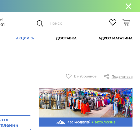
54
Поиск
-51
АКЦИИ %
ДОСТАВКА
АДРЕС МАГАЗИНА
ПРО ЛУЧШИЕ УНИВЕСАЛЫ
ПО ВСЕЙ РОССИИ.
Kask
Poivre Blanc
Reusch
Toni Sailer
Atomic Vantage 79 Ti
НАЛОЖЕННЫЙ ПЛАТЁЖ
В избранное
Поделиться
Lacroix
Salomon
Rip Curl
Under Armour
Atomic Vantage 82 Ti
Movement
Sportalm
Rossignol
Uvex
Head Supershape e-Rally
Доставка по России осуществляется
нашими партнёрами — известными
и свыше
Oakley
Spyder
Roxa
UYN
Head Supershape e-Titan
курьерскими службами в соответствии с
Prosurf
Stockli
Salice
V-Motion
Salomon S/Force 11
их тарифами
т МКАД
Salomon
Phenix
Salomon
Vist
Salomon S/Force Fx.80
Stockli
Toni Sailer
Schoffel
Volant
Salomon S/Force Ti.80
нать
450 МОДЕЛЕЙ
+ ЭКСКЛЮЗИВ
уплении
Volant
Uyn
Scott
Volkl
Stockli AR
Показать еще
X-Bionic
Ski-N-Go
Weedo
Stockli Stormrider 88