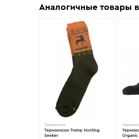
Krimson Klover
Osbe
Аналогичные товары в
алы Head 21/22 - Head e Rally,
Лучшие женские горные лыжи. Ср
Kyoto
Outof
Atomic Vantage 79 Ti. Cравнение
оценки тех, кто их реально катал.
Lacroix
Phenix
подбора.
Lenz
Pinbina
Liod
Poivre Blanc
Lorpen
Prime
Luhta
Prosurf
Majesty
RedFox
Mico
Reima
Термоноски
Термоно
Термоноски Tramp Hunting
Термонос
Seeker
Organic 