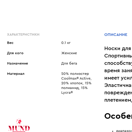
ХАРАКТЕРИСТИКИ
ОПИСАНИЕ
Вес
0.1 кг
Носки для
Для кого
Женские
Спортивны
способств
Назначение
Для бега
время зан
Материал
50% полиэстер
имеет уси
Coolmax® Active,
20% хлопок, 15%
Эластична
полиамид, 15%
поврежден
Lycra®
плетением
Особе
диапазон