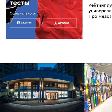
тесты
Рейтинг л
универсал
Официально от
Про Head!
и