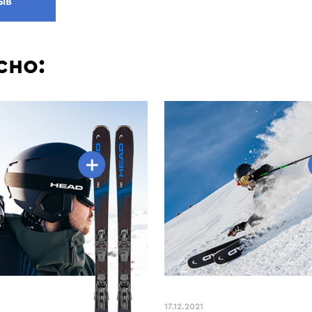
ыв
сно:
HEAD
SALOMON
V-Shape V6
XDR 84 Ti
Supershape e-Titan
S/Force 9
Shape e.V5
Shape V5
ATOMIC
Shape V2
Vantage 79 Ti
Shape e-V8
Supershape e-Speed
Shape e-V10
Kore X 85 (177)
Supershape e-Rally (170)
17.12.2021