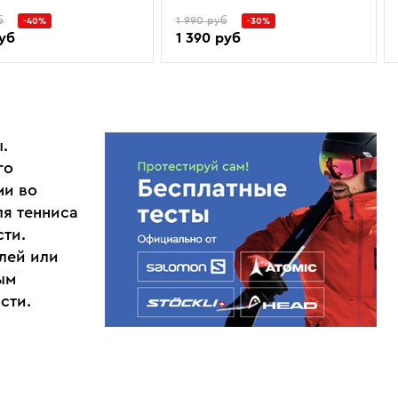
б
1 990 руб
-40%
-30%
руб
1 390 руб
.
го
ми во
ля тенниса
сти.
лей или
ым
сти.