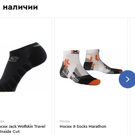
Показать еще
Sportalm
Wind X-Treme
 наличии
авнения и
Spyder
X-Bionic
 Рекомендации
Stayer
X-Socks
Stockli
Zanier
Suunto
Zerorh+
Tecnica
Посмотреть все
Terror
The North Face
Therm-ic
ски
Носки
ки Jack Wolfskin Travel
Носки X-Socks Marathon
Inside Cut