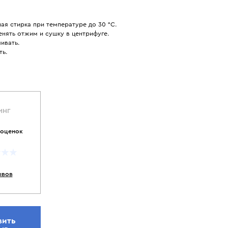
ая стирка при температуре до 30 °С.
нять отжим и сушку в центрифуге.
ивать.
ть.
ИНГ
 оценок
ывов
вить