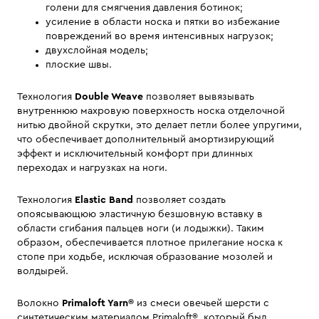
голени для смягчения давления ботинок;
усиление в области носка и пятки во избежание
повреждений во время интенсивных нагрузок;
двухслойная модель;
плоские швы.
Технология
Double Weave
позволяет вывязывать
внутреннюю махровую поверхность носка отделочной
нитью двойной скрутки, это делает петли более упругими,
что обеспечивает дополнительный амортизирующий
эффект и исключительный комфорт при длинных
переходах и нагрузках на ноги.
Технология
Elastic Band
позволяет создать
опоясывающюю эластичную безшовную вставку в
области сгибания пальцев ноги (и лодыжки). Таким
образом, обеспечивается плотное прилегание носка к
стопе при ходьбе, исключая образование мозолей и
волдырей.
Волокно
Primaloft Yarn®
из смеси овечьей шерсти с
синтетическим материалом Primaloft®, который был