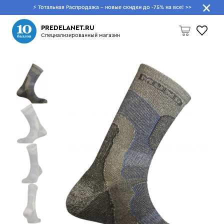
⚡ Тотальная Распродажа - новые скидки до -75% на все!
>>
Что будем искать?
PREDELANET.RU
Специализированный магазин
Пусто