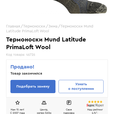
Главная
Термоноски
Зима
Термоноски Mund
Latitude PrimaLoft Wool
Термоноски Mund Latitude
PrimaLoft Wool
Код товара:
46726
Продано!
Товар закончился
Узнать
Подобрать замену
о поступлении
Нам 15 лет!
Центр,
Своя
Наш рейтинг
C 2007 года
метро 560м
парковка
4.9/
5