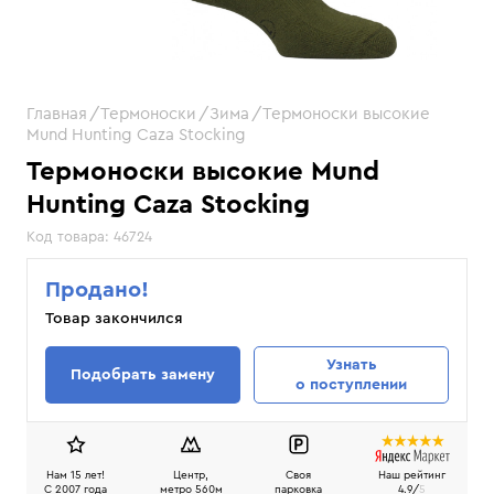
Главная
Термоноски
Зима
Термоноски высокие
Mund Hunting Caza Stocking
Термоноски высокие Mund
Hunting Caza Stocking
Код товара:
46724
Продано!
Товар закончился
Узнать
Подобрать замену
о поступлении
Нам 15 лет!
Центр,
Своя
Наш рейтинг
C 2007 года
метро 560м
парковка
4.9/
5