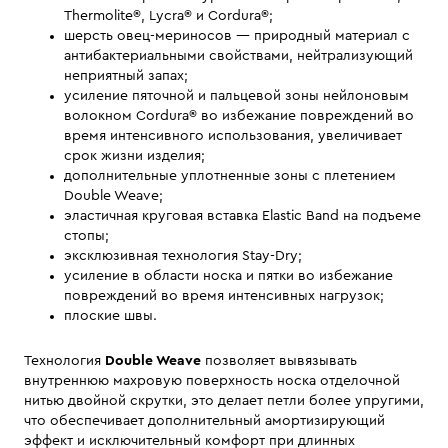
Thermolite®, Lycra® и Cordura®;
шерсть овец-мериносов — природный материал c
антибактериальными свойствами, нейтрализующий
неприятный запах;
усиление пяточной и пальцевой зоны нейлоновым
волокном Cordura® во избежание повреждений во
время интенсивного использования, увеличивает
срок жизни изделия;
дополнительные уплотненные зоны с плетением
Double Weave;
эластичная круговая вставка Elastic Band на подъеме
стопы;
эксклюзивная технология Stay-Dry;
усиление в области носка и пятки во избежание
повреждений во время интенсивных нагрузок;
плоские швы.
Технология
Double Weave
позволяет вывязывать
внутреннюю махровую поверхность носка отделочной
нитью двойной скрутки, это делает петли более упругими,
что обеспечивает дополнительный амортизирующий
эффект и исключительный комфорт при длинных