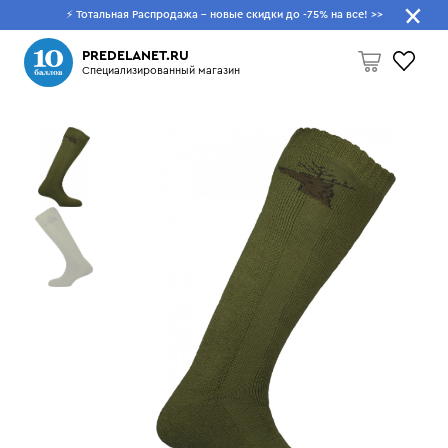
⚡ Тотальная Распродажа - новые скидки до -75% на все!
>>
Что будем искать?
PREDELANET.RU
Специализированный магазин
Пусто