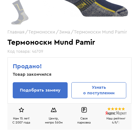
Главная
Термоноски
Зима
Термоноски Mund Pamir
Термоноски Mund Pamir
Код товара:
46709
Продано!
Товар закончился
Узнать
Подобрать замену
о поступлении
Нам 15 лет!
Центр,
Своя
Наш рейтинг
C 2007 года
метро 560м
парковка
4.9/
5