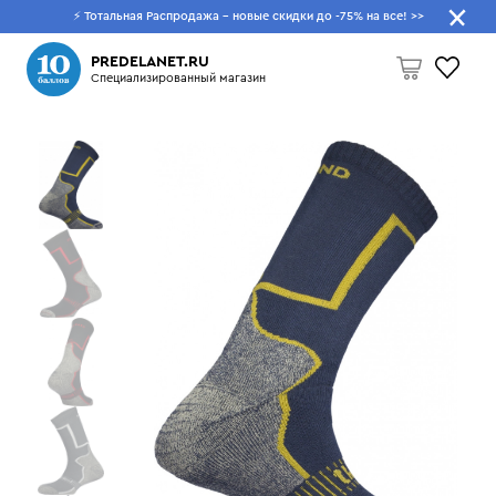
⚡ Тотальная Распродажа - новые скидки до -75% на все!
>>
Что будем искать?
PREDELANET.RU
Специализированный магазин
Пусто