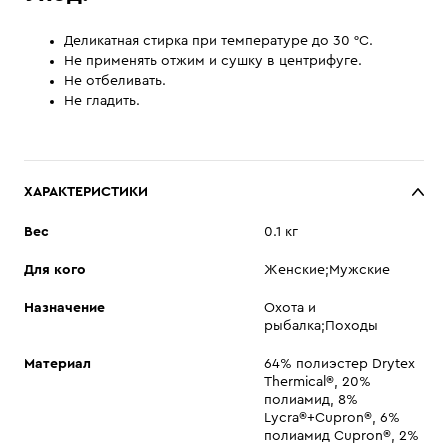
Деликатная стирка при температуре до 30 °С.
Не применять отжим и сушку в центрифуге.
Не отбеливать.
Не гладить.
ХАРАКТЕРИСТИКИ
Вес
0.1 кг
Для кого
Женские;Мужские
Назначение
Охота и
рыбалка;Походы
Материал
64% полиэстер Drytex
Thermical®, 20%
полиамид, 8%
Lycra®+Cupron®, 6%
полиамид Cupron®, 2%