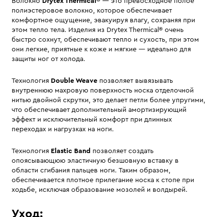
Волокно
Drytex Thermical®
— это превосходное полое
полиэстеровое волокно, которое обеспечивает
комфортное ощущение, эвакуируя влагу, сохраняя при
этом тепло тела. Изделия из Drytex Thermical® очень
быстро сохнут, обеспечивают тепло и сухость, при этом
они легкие, приятные к коже и мягкие — идеально для
защиты ног от холода.
Технология
Double Weave
позволяет вывязывать
внутреннюю махровую поверхность носка отделочной
нитью двойной скрутки, это делает петли более упругими,
что обеспечивает дополнительный амортизирующий
эффект и исключительный комфорт при длинных
переходах и нагрузках на ноги.
Технология
Elastic Band
позволяет создать
опоясывающюю эластичную безшовную вставку в
области сгибания пальцев ноги. Таким образом,
обеспечивается плотное прилегание носка к стопе при
ходьбе, исключая образование мозолей и волдырей.
Уход: