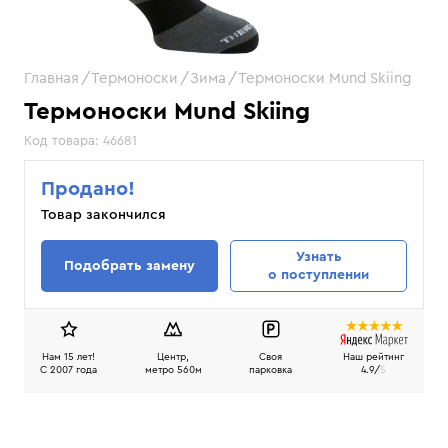
Главная
Термоноски
Зима
Термоноски Mund Skiing
Термоноски Mund Skiing
Код товара:
46681
Продано!
Товар закончился
Узнать
Подобрать замену
о поступлении
Нам 15 лет!
Центр,
Своя
Наш рейтинг
C 2007 года
метро 560м
парковка
4.9/
5