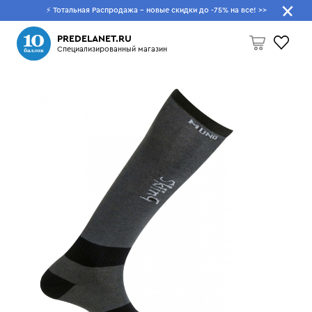
⚡ Тотальная Распродажа - новые скидки до -75% на все!
>>
Что будем искать?
PREDELANET.RU
Специализированный магазин
Пусто