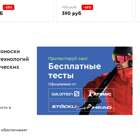
770 руб
-25%
-49%
уб
390 руб
моноски
технологий
ических
ости в
, обеспечивает