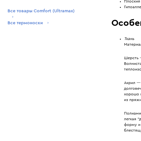
Плоский
Гипоалле
Все товары Comfort (Ultramax)
Особе
Все термоноски
Ткань
Материа
Шерсть 
Волнист
теплоизо
Акрил —
долгове
хорошо 
из пряж
Полиами
легкая 
форму и 
блестящ