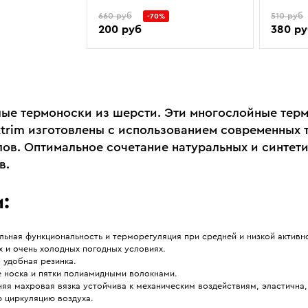
660 руб
510 руб
-70%
200 руб
380 р
лые термоноски из шерсти. Эти многослойные тер
xtrim изготовлены с использованием современных 
лов. Оптимальное сочетание натуральных и синтет
в.
:
ьная функциональность и терморегуляция при средней и низкой активн
 и очень холодных погодных условиях.
 удобная резинка.
е носка и пятки полиамидными волокнами.
яя махровая вязка устойчива к механическим воздействиям, эластична
 циркуляцию воздуха.