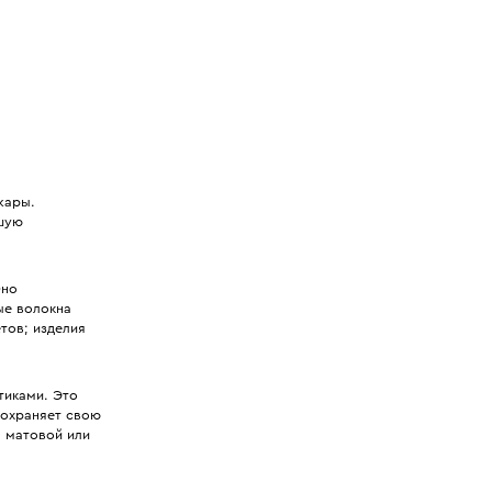
жары.
ошую
Оно
ые волокна
тов; изделия
тиками. Это
сохраняет свою
, матовой или