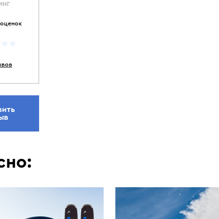
ИНГ
 оценок
ывов
вить
ыв
сно: