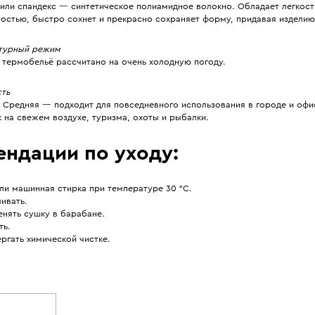
 или спандекс — синтетическое полиамидное волокно. Обладает легкост
ностью, быстро сохнет и прекрасно сохраняет форму, придавая изделию
турный режим
 термобельё рассчитано на очень холодную погоду.
сть
 Средняя — подходит для повседневного использования в городе и офис
 на свежем воздухе, туризма, охоты и рыбалки.
ендации по уходу:
ли машинная стирка при температуре 30 °С.
ивать.
енять сушку в барабане.
ть.
ргать химической чистке.