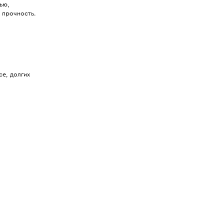
ью,
 прочность.
е, долгих