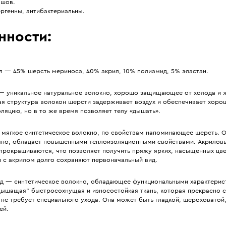
 шов.
ргенны, антибактериальны.
нности:
л — 45% шерсть мериноса, 40% акрил, 10% полиамид, 5% эластан.
— уникальное натуральное волокно, хорошо защищающее от холода и 
ая структура волокон шерсти задерживает воздух и обеспечивает хор
ляцию, но в то же время позволяет телу «дышать».
 мягкое синтетическое волокно, по свойствам напоминающее шерсть. 
чно, обладает повышенными теплоизоляционными свойствами. Акрилов
прокрашиваются, что позволяет получить пряжу ярких, насыщенных цве
и с акрилом долго сохраняют первоначальный вид.
д — синтетическое волокно, обладающее функциональными характерис
“дышащая” быстросохнущая и износостойкая ткань, которая прекрасно 
не требует специального ухода. Она может быть гладкой, шероховатой
ей.