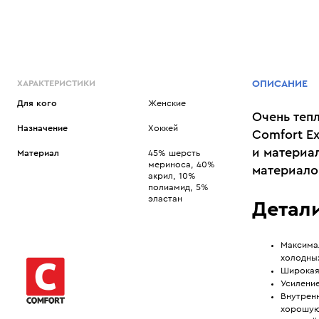
ХАРАКТЕРИСТИКИ
ОПИСАНИЕ
Для кого
Женские
Очень теп
Назначение
Хоккей
Comfort E
и материа
Материал
45% шерсть
мериноса, 40%
материало
акрил, 10%
полиамид, 5%
эластан
Детали
Максимал
холодных
Широкая
Усилени
Внутренн
хорошую