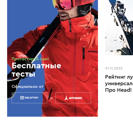
Протестируй сам!
Бесплатные
01.11.2022
тесты
Рейтинг л
универсал
Официально от
Про Head!
и