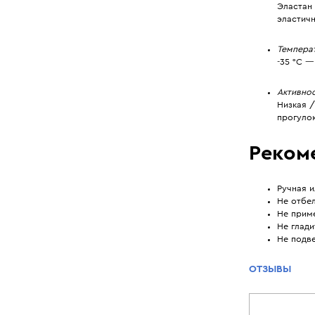
Эластан
эластич
Темпера
-35 °C —
Активно
Низкая /
прогулок
Реком
Ручная и
Не отбел
Не прим
Не глади
Не подве
ОТЗЫВЫ