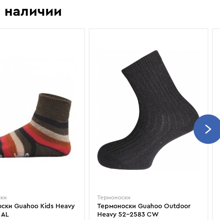
Показать еще
Sportalm
Wind X-Treme
 наличии
авнения и
Spyder
X-Bionic
 Рекомендации
Stayer
X-Socks
Stockli
Zanier
Suunto
Zerorh+
Tecnica
Посмотреть все
Terror
The North Face
Therm-ic
ски
Термоноски
ски Guahoo Kids Heavy
Термоноски Guahoo Outdoor
 AL
Heavy 52-2583 CW