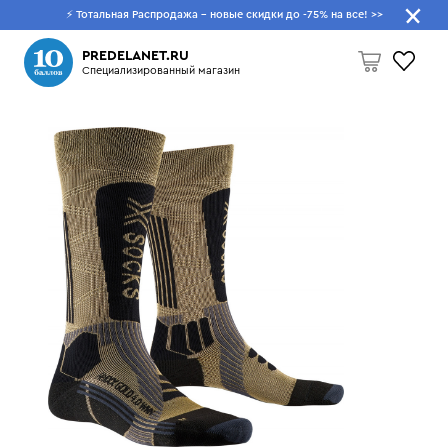
⚡ Тотальная Распродажа - новые скидки до -75% на все!
>>
Что будем искать?
PREDELANET.RU
Специализированный магазин
Пусто