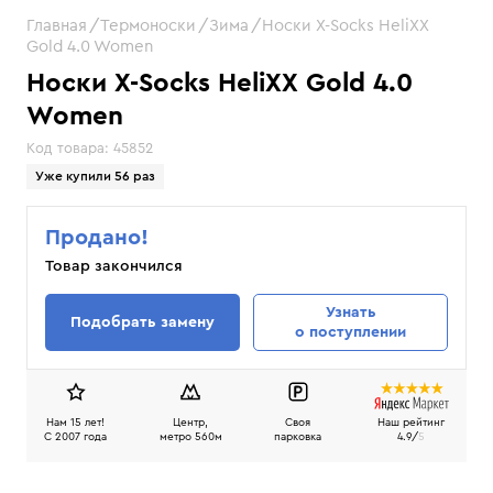
Главная
Термоноски
Зима
Носки X-Socks HeliXX
Gold 4.0 Women
Носки X-Socks HeliXX Gold 4.0
Women
Код товара:
45852
Уже купили 56 раз
Продано!
Товар закончился
Узнать
Подобрать замену
о поступлении
Нам 15 лет!
Центр,
Своя
Наш рейтинг
C 2007 года
метро 560м
парковка
4.9/
5