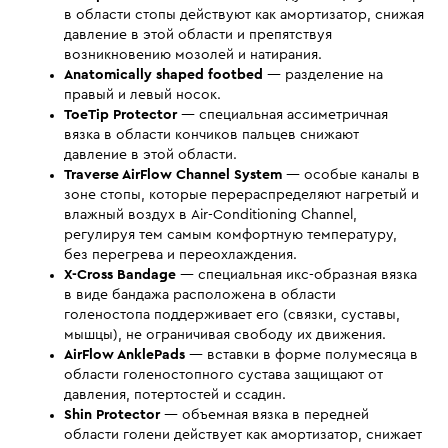
в области стопы действуют как амортизатор, снижая
давление в этой области и препятствуя
возникновению мозолей и натирания.
Anatomically shaped footbed
— разделение на
правый и левый носок.
ToeTip Protector
— специальная ассиметричная
вязка в области кончиков пальцев снижают
давление в этой области.
Traverse AirFlow Channel System
— особые каналы в
зоне стопы, которые перераспределяют нагретый и
влажный воздух в Air-Conditioning Channel,
регулируя тем самым комфортную температуру,
без перегрева и переохлаждения.
X-Cross Bandage
— специальная икс-образная вязка
в виде бандажа расположена в области
голеностопа поддерживает его (связки, суставы,
мышцы), не ограничивая свободу их движения.
AirFlow AnklePads
— вставки в форме полумесяца в
области голеностопного сустава защищают от
давления, потертостей и ссадин.
Shin Protector
— объемная вязка в передней
области голени действует как амортизатор, снижает