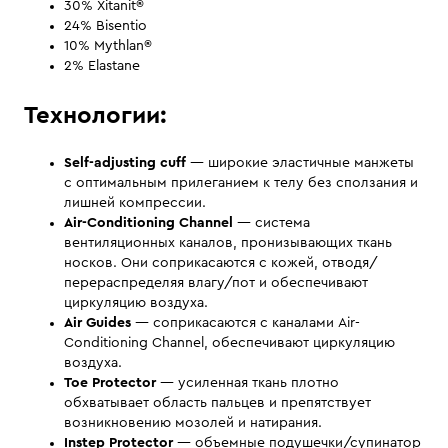
30% Xitanit®
24% Bisentio
10% Mythlan®
2% Elastane
Технологии:
Self-adjusting cuff
— широкие эластичные манжеты
с оптимальным прилеганием к телу без сползания и
лишней компрессии.
Air-Conditioning Channel
— система
вентиляционных каналов, пронизывающих ткань
носков. Они соприкасаются с кожей, отводя/
перераспределяя влагу/пот и обеспечивают
циркуляцию воздуха.
Air Guides
— соприкасаются с каналами Air-
Conditioning Channel, обеспечивают циркуляцию
воздуха.
Toe Protector
— усиленная ткань плотно
обхватывает область пальцев и препятствует
возникновению мозолей и натирания.
Instep Protector
— объемные подушечки/супинатор