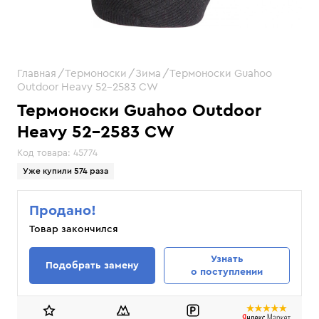
Главная
Термоноски
Зима
Термоноски Guahoo
Outdoor Heavy 52-2583 CW
Термоноски Guahoo Outdoor
Heavy 52-2583 CW
Код товара:
45774
Уже купили 574 раза
Продано!
Товар закончился
Узнать
Подобрать замену
о поступлении