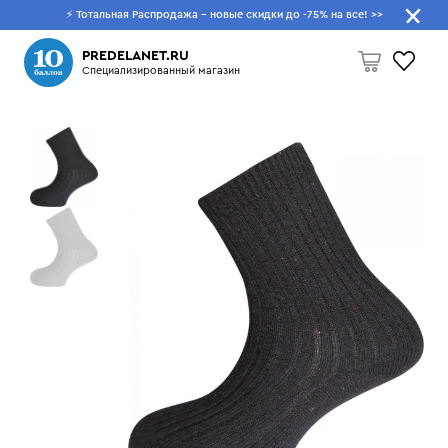
⚡ Тотальная Распродажа - новые скидки до -75% на все!
>>
Что будем искать?
PREDELANET.RU
Специализированный магазин
Пусто