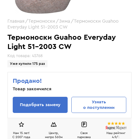
Главная
Термоноски
Зима
Термоноски Guahoo
Everyday Light 51-2003 CW
Термоноски Guahoo Everyday
Light 51-2003 CW
Код товара:
45768
Уже купили 175 раз
Продано!
Товар закончился
Узнать
Подобрать замену
о поступлении
Нам 15 лет!
Центр,
Своя
Наш рейтинг
C 2007 года
метро 560м
парковка
4.9/
5