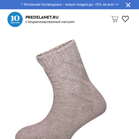
⚡ Тотальная Распродажа - новые скидки до -75% на все!
>>
Что будем искать?
PREDELANET.RU
Специализированный магазин
Пусто