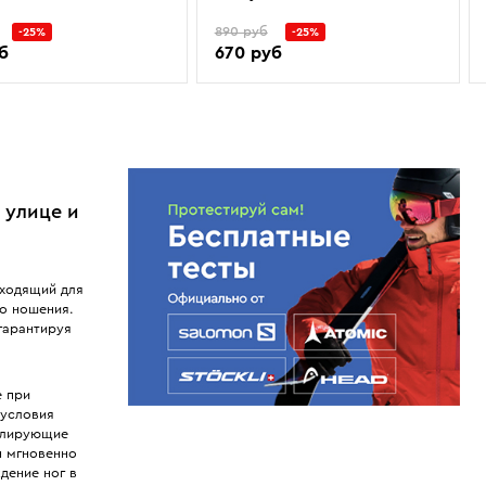
890 руб
-25%
-25%
б
670 руб
 улице и
дходящий для
го ношения.
гарантируя
е при
 условия
улирующие
н мгновенно
дение ног в