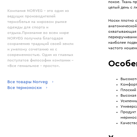
покое. Ткань п
целый день с 
Компания NORVEG – это один из
ведущих производителей
Носки плотно 
термобелья на мировом рынке
анатомической
одежды для спорта и
охватывающая 
отдыха.Признание во всем мире
перекручивания
NORVEG получила благодаря
наиболее подв
сохранению традиций своей земли
частого ношен
и умелому сочетанию их с
современностью. Один из главных
постулатов философии компании –
Особе
«Все гениальное – просто».
Высокот
Все товары Norveg
Комфортн
Все термоноски
Плоский
Высокая
Усиленн
Универса
Продукт
мериносо
Качество