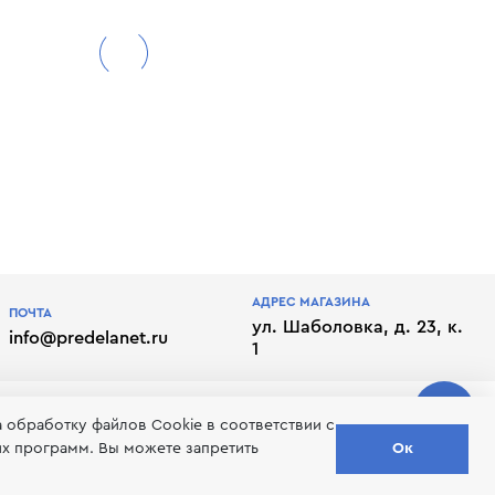
АДРЕС МАГАЗИНА
ПОЧТА
ул. Шаболовка, д. 23, к.
info@predelanet.ru
1
а обработку файлов Сookie в соответствии с
их программ. Вы можете запретить
Ок
лате
Отписаться от рассылки