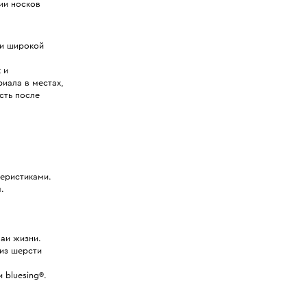
нии носков
щи широкой
 и
иала в местах,
сть после
еристиками.
.
аи жизни.
из шерсти
 bluesing®.