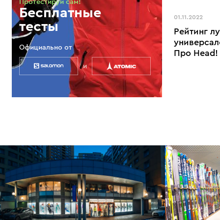
Протестируй сам!
Бесплатные
01.11.2022
тесты
Рейтинг л
универсал
Официально от
Про Head!
и