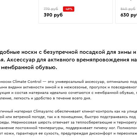
770 руб
840 руб
-49%
390 руб
630 ру
удобные носки с безупречной посадкой для зимы и
я. Аксессуар для активного времяпровождения на
 мембранной обувью.
носки Climate Control — это универсальный аксессуар, оптимально по
ыми видами активности зимой и в межсезонье, прогулок и повседневно
укция и состав материала идеально сочетаются с мембранной обувью, 
ление, легкость и удобство в течение всего дня.
ичный материал Climayarnс обеспечивает климат-контроль как на улиц
ой или ветреной погоде, так и в помещении, быстро подстраиваясь под
еды. Мериносовая шерсть отвечает за теплосберегающие и терморег
хранение постоянной температуры, поддерживает гигиену ног. Поликоло
от кожи, гарантируя ее сухость, предупреждая дискомфорт и переохлаж