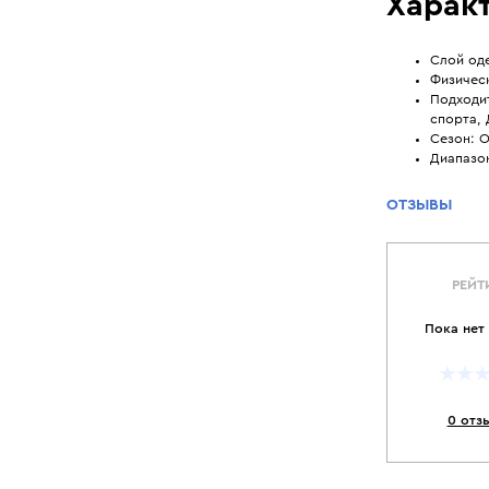
Характ
Слой од
Физическ
Подходит
спорта, 
Сезон: О
Диапазо
ОТЗЫВЫ
РЕЙТ
Пока нет
0 отз