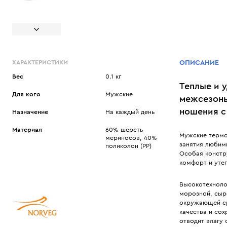
ХАРАКТЕРИСТИКИ
ОПИСАНИЕ
Вес
0.1 кг
Теплые и 
Для кого
Мужские
межсезонь
ношения с
Назначение
На каждый день
Материал
60% шерсть
Мужские термо
мериносов, 40%
занятия любим
поликолон (РР)
Особая констр
комфорт и утеп
Высокотехнолог
морозной, сыр
окружающей ср
качества и со
отводит влагу 