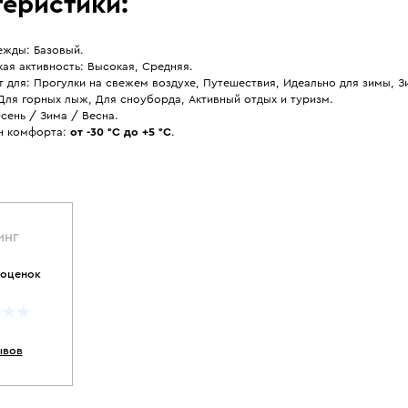
еристики:
ежды: Базовый.
ая активность: Высокая, Средняя.
 для: Прогулки на свежем воздухе, Путешествия, Идеально для зимы, 
Для горных лыж, Для сноуборда, Активный отдых и туризм.
сень / Зима / Весна.
н комфорта:
от -30 °С до +5 °С
.
ИНГ
 оценок
ывов