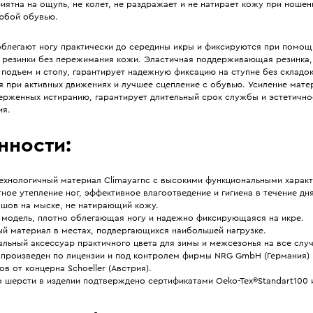
риятна на ощупь, не колет, не раздражает и не натирает кожу при ноше
любой обувью.
облегают ногу практически до середины икры и фиксируются при помо
 резинки без пережимания кожи. Эластичная поддерживающая резинка,
подъем и стопу, гарантирует надежную фиксацию на ступне без складок
 при активных движениях и лучшее сцепление с обувью. Усиление матер
ерженных истиранию, гарантирует длительный срок службы и эстетично
ия.
нности:
ехнологичный материал Climayarnс с высокими функциональными характ
ое утепление ног, эффективное влагоотведение и гигиена в течение дня
 шов на мыске, не натирающий кожу.
 модель, плотно облегающая ногу и надежно фиксирующаяся на икре.
ый материал в местах, подвергающихся наибольшей нагрузке.
льный аксессуар практичного цвета для зимы и межсезонья на все случ
 произведен по лицензии и под контролем фирмы NRG GmbH (Германия) 
в от концерна Schoeller (Австрия).
 шерсти в изделии подтверждено сертификатами Oeko-Tex®Standart100 и