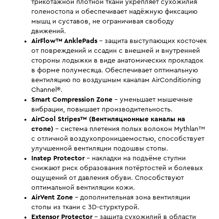
трикотажной плотной ткани укрепляет сухожилия
голеностопа и обеспечивает надёжную фиксацию
мышц и суставов, не ограничивая свободу
движений.
AirFlow™ AnklePads
- защита выступающих косточек
от повреждений и ссадин с внешней и внутренней
стороны лодыжки в виде анатомических прокладок
в форме полумесяца. Обеспечивает оптимальную
вентиляцию по воздушным каналам AirConditioning
Channel®.
Smart Compression Zone
- уменьшает мышечные
вибрации, повышает производительность.
AirCool Stripes™ (Вентиляционные каналы на
стопе)
- система плетения полых волокон Mythlan™
с отличной воздухопроницаемостью, способствует
улучшенной вентиляции подошвы стопы.
Instep Protector
- накладки на подъёме ступни
снижают риск образования потёртостей и болевых
ощущений от давления обуви. Способствуют
оптимальной вентиляции кожи.
AirVent Zone
- дополнительная зона вентиляции
стопы из ткани с 3D-стурктурой.
Extensor Protector
- защита сухожилий в области