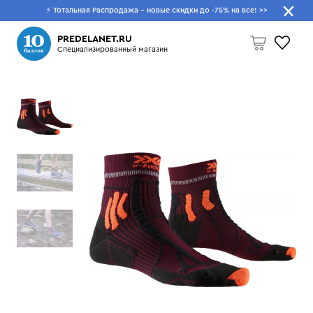
⚡ Тотальная Распродажа - новые скидки до -75% на все!
>>
Что будем искать?
PREDELANET.RU
Специализированный магазин
Пусто