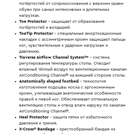
потёртостей от соприкосновения с верхним краем
обуви при самых интенсивных и длительных
нагрузках.
Toe Protector
- защищает от образования
потёртостей и волдырей.
ToeTip Protector
- специальные амортизационные
накладки с ассиметричным кроем защищают пальцы
ног, чувствительные к ударным нагрузкам и
давлению.
Traverse AirFlow Channel System™
- система
регулирования температуры стопы. Отводит
влажный тёплый воздух по вентиляционным каналам
AirConditioning Channel® на внешней стороне стопы.
Anatomically shaped footbed
- технология
изготовления подошвы носка с эргономичным
кроем, учитывающая анатомические особенности
правой и левой ног. Обеспечивает оптимальную
вентиляцию стопы и отвод влаги наружу по каналам
AirConditioning Channel®.
Heel Protector
- защита пятки от избыточного
давления и трения.
X-Cross® Bandage
- крестообразный бандаж из