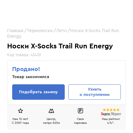
Главная
Термоноски
Лето
Носки X-Socks Trail Run
Energy
Носки X-Socks Trail Run Energy
Код товара:
43432
Продано!
Товар закончился
Узнать
Подобрать замену
о поступлении
Нам 15 лет!
Центр,
Своя
Наш рейтинг
C 2007 года
метро 560м
парковка
4.9/
5