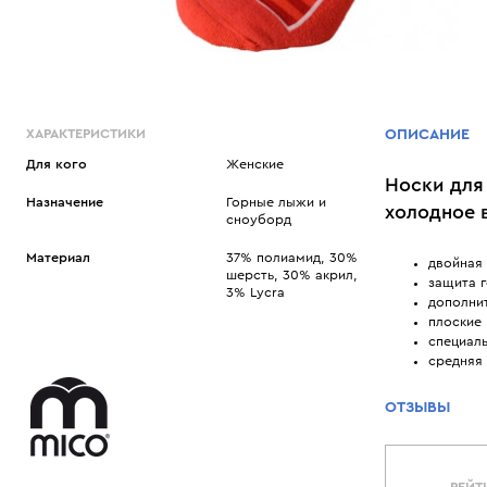
ХАРАКТЕРИСТИКИ
ОПИСАНИЕ
Для кого
Женские
Носки для
Назначение
Горные лыжи и
холодное 
сноуборд
Материал
37% полиамид, 30%
двойная 
шерсть, 30% акрил,
защита 
3% Lycra
дополнит
плоские
специаль
средняя
ОТЗЫВЫ
РЕЙТ