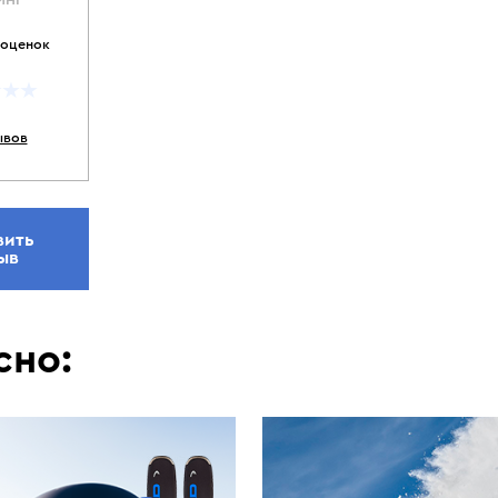
 оценок
ывов
вить
ыв
сно: