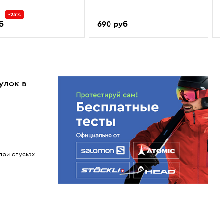
-25%
б
690 руб
улок в
при спусках