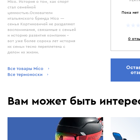
Mico. История о том, как спорт
стал семейной
Пока нет
ценностью.Основатели
итальянского бренда Mico —
семья Кортиновичей не разделяют
воспоминания, связанные с семьей
и историю развития компании -
0 отз
вот уже более сорока лет история
их семьи тесно переплетена с
делом их жизни.
Оста
Все товары Mico
отз
Все термоноски
Вам может быть интере