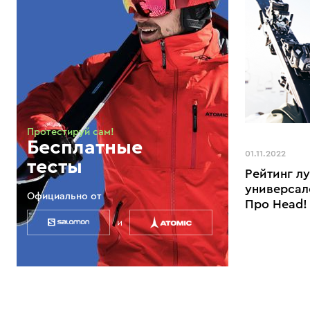
Протестируй сам!
Бесплатные
01.11.2022
тесты
Рейтинг л
универсал
Официально от
Про Head!
и