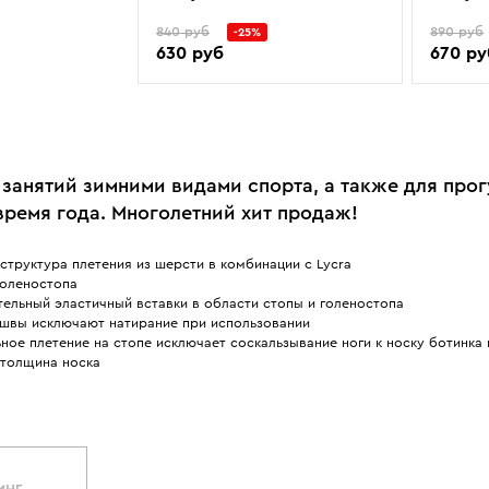
840 руб
890 руб
-25%
630 руб
670 ру
 занятий зимними видами спорта, а также для прог
время года. Многолетний хит продаж!
структура плетения из шерсти в комбинации с Lycra
голеностопа
ельный эластичный вставки в области стопы и голеностопа
 швы исключают натирание при использовании
ное плетение на стопе исключает соскальзывание ноги к носку ботинка 
 толщина носка
ИНГ