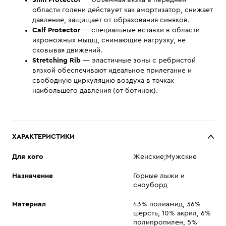
Shin Protector
— объемная вязка в передней
области голени действует как амортизатор, снижает
давление, защищает от образования синяков.
Calf Protector
— специальные вставки в области
икроножных мышц, снимающие нагрузку, не
сковывая движений.
Stretching Rib
— эластичные зоны с ребристой
вязкой обеспечивают идеальное прилегание и
свободную циркуляцию воздуха в точках
наибольшего давления (от ботинок).
ХАРАКТЕРИСТИКИ
Для кого
Женские;Мужские
Назначение
Горные лыжи и
сноуборд
Материал
43% полиамид, 36%
шерсть, 10% акрил, 6%
полипропилен, 5%