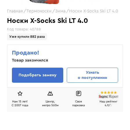
Главная
Термоноски
Зима
Носки X-Socks Ski LT 4.0
Носки X-Socks Ski LT 4.0
Код товара:
40788
Уже купили 882 раза
Продано!
Товар закончился
Узнать
Подобрать замену
о поступлении
Нам 15 лет!
Центр,
Своя
Наш рейтинг
C 2007 года
метро 560м
парковка
4.9/
5