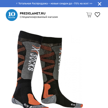
⚡ Тотальная Распродажа - новые скидки до -75% на все!
>>
Что будем искать?
PREDELANET.RU
Специализированный магазин
Пусто