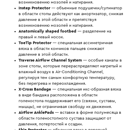
возникновению мозолей и натирания.
Instep Protector
— объемные подушечки/супинатор
в области стопы действуют как амортизатор, снижая
давление в этой области и препятствуя
возникновению мозолей и натирания.
Anatomically shaped footbed
— разделение на
правый и левый носок.
ToeTip Protector
— специальная ассиметричная
вязка в области кончиков пальцев снижают
давление в этой области.
Traverse AirFlow Channel System
— особые каналы в
зоне стопы, которые перераспределяют нагретый и
влажный воздух в Air-Conditioning Channel,
регулируя тем самым комфортную температуру,
без перегрева и переохлаждения.
X-Cross Bandage
— специальная икс-образная вязка
в виде бандажа расположена в области
голеностопа поддерживает его (связки, суставы,
мышцы), не ограничивая свободу их движения.
AirFlow AnklePads
— вставки в форме полумесяца в
области голеностопного сустава защищают от
давления, потертостей и ссадин.