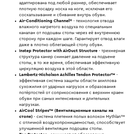
адаптирована под любой размер, обеспечивает
плотную посадку носка на ноге, исключая его
соскальзывание и сбивание внутрь обуви.
Air-Conditioning Channel®
- технология отвода
влажного нагретого воздуха по специальным
каналам от подошвы стопы через её внутреннюю
сторону при каждом шаге. Гарантирует отвод влаги
даже в плотно облегающей стопу обуви.
Instep Protector with AirDuct Structure
- трехмерная
структура камер снимает давление на подъеме
стопы, в то же время, обеспечивая эффективную
циркуляцию воздуха в этой области.
Lambertz-Nicholson Achilles Tendon Protector™
-
эффективная система защиты области ахиллова
сухожилия от ударных нагрузок и образования
потёртостей от соприкосновения с верхним краем
обуви при самых интенсивных и длительных
нагрузках.
AirCool Stripes™ (Вентиляционные каналы на
стопе)
- система плетения полых волокон Mythlan™
с отличной воздухопроницаемостью, способствует
улучшенной вентиляции подошвы стопы.