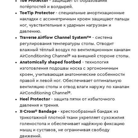
Toe Protector
- защищает от образования
потёртостей и волдырей.
ToeTip Protector
- специальные амортизационные
накладки с ассиметричным кроем защищают пальцы
ног, чувствительные к ударным нагрузкам и
давлению.
Traverse AirFlow Channel System™
- система
регулирования температуры стопы. Отводит
влажный тёплый воздух по вентиляционным каналам
AirConditioning Channel® на внешней стороне стопы.
Anatomically shaped footbed
- технология
изготовления подошвы носка с эргономичным
кроем, учитывающая анатомические особенности
правой и левой ног. Обеспечивает оптимальную
вентиляцию стопы и отвод влаги наружу по каналам
AirConditioning Channel®.
Heel Protector
- защита пятки от избыточного
давления и трения.
X-Cross® Bandage
- крестообразный бандаж из
трикотажной плотной ткани укрепляет сухожилия
голеностопа и обеспечивает надёжную фиксацию
мышц и суставов, не ограничивая свободу
движений.